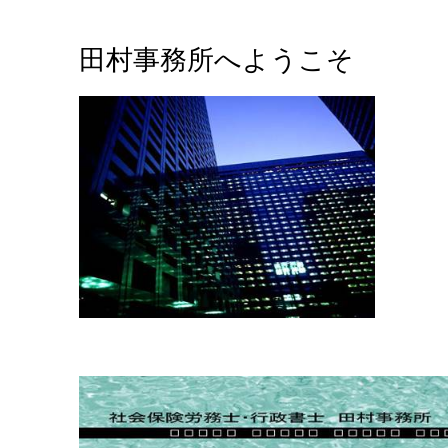
田村事務所
へ
ようこそ