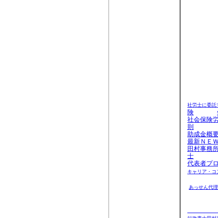
社会保険労
ご要望によ
社労士に
険
社会保険
則
助成金概
最新ＮＥ
田村事務
士
代表者プ
キャリア・コ
あっせん代理