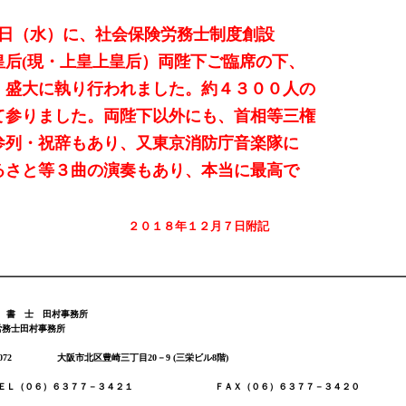
日（水）に、社会保険労務士制度創設
皇后
(
現・上皇上皇后）両陛下ご臨席の下、
、盛大に執り行われました。約４３００人の
て参りました。両陛下以外にも、首相等三権
参列・祝辞もあり、又東京消防庁音楽隊に
るさと等３曲の演奏もあり、本当に最高で
年１２月７日附記
 書 士 田村事務所
労務士田村事務所
072
大阪市北区豊崎三丁目
20
－
9 (
三栄ビル
8
階
)
０６）６３７７－３４２１ ＦＡＸ（０６）６３７７－３４２０