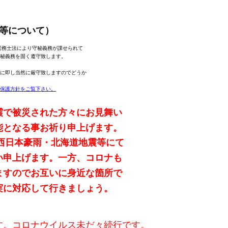
等について）
労務士法により守秘義務が課せられて
秘義務を固く遵守致します。
に即し当然に厳守致しますのでどうか
報保護方針をご覧下
さい。
震で
被災された方々に
お見舞い
能となる事お祈り申上げます。
西日本豪雨・
北海道地震等にて
い申上げます。一方、コロナも
ますのでお互いに身近な箇所で
実に対応して行きましょう。
す。コロナウイルス未だ々続行です。