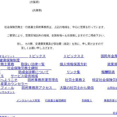
(
大阪府
)
(
兵庫県
)
務士・行政書士田村事務所は、上記の地域を、中心に営業を行っています。
り、営業区域以外の地域、全国各地へも出張致しますのでご用命下さい。
但し、その際、交通費実費及び宿泊費（規定）を別に、申し受けますので
宜しくお願い申し上げます。
トピックス
トピックス２
国民年金
委託するメリット
健康保険制度
労務士業務
取扱い法律一覧
個人情報保護方針
就業
社会保険労務士綱領
要
助成金診断について
リンク集
報酬額表
ＷＳ
サービス提供地域
所へようこそ
田村事務所運営理念
社労士業務２
特定社会保険労
産業カウンセラー
ロフィ－ル
田村事務所アクセス
大阪の社労士から発信
お問合
ンサルタント
メンタルヘルス対策
行政書士倫理綱領
判例集１
事務所便り
社