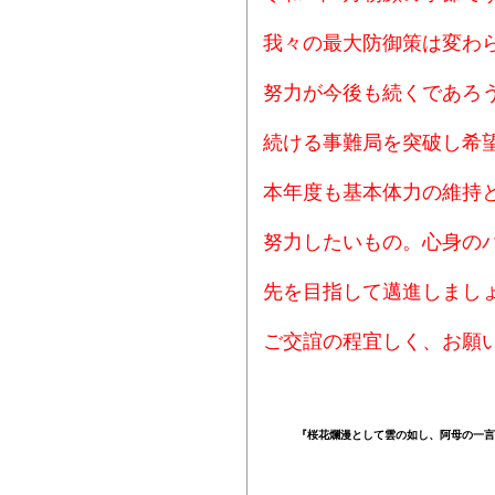
我々の最大防御策は変わ
努力が今後も続くであろ
続ける
事
難局を突破し希
本年度も基本体力の維持
努力したいもの。心身の
先を目指して邁進しまし
ご交誼の程宜しく、お願
『桜花爛漫として雲の如し、阿母の一言を
2026