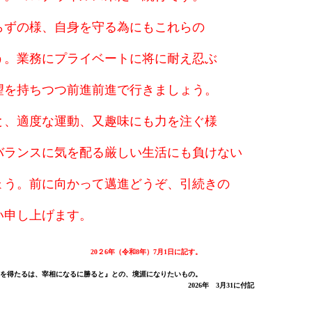
らずの様、自身を守る為にもこれらの
う。業務にプライベートに将に耐え忍ぶ
望を持ちつつ前進前進で行きましょう。
と、適度な運動、又趣味にも力を注ぐ様
バランスに気を配る厳しい生活にも負けない
ょう。前に向かって邁進
どうぞ、引続きの
い申し上げます。
20２6年
（令和
8
年）7月1日に記す。
得たるは、宰相になるに勝ると』との、境涯になりたいもの。
年 3月31に付記