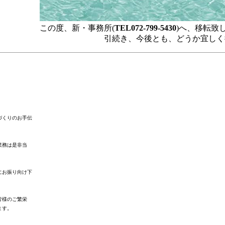
この度、新・事務所(
TEL072-799-5430
)へ、移転致
引続き、今後とも、どうか宜しく御願
づくりのお手伝
業務は是非当
にお振り向け下
皆様のご繁栄
ます。