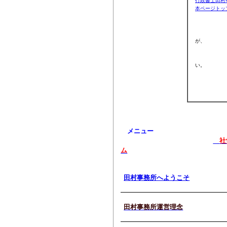
行政書士
田村
本ページトッ
お願い：当
が、
万が一記載
い。
メニュー
社
ム
田村事務所へようこそ
田村事務所運営理念