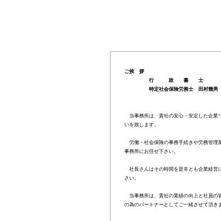
ご挨 拶
行 政 書 士
特定社会保険労務士 田村幾男
当事務所は、貴社の安心・安定した企業
いを致します。
労働・社会保険の事務手続きや労務管理
事務所にお任せ下さい。
社長さんはその時間を是非とも企業経営
さい。
当事務所は、貴社の業績の向上と社員の
の為のパートナーとしてご一緒させて頂き