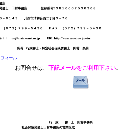
務所
務士 田村事務所
登録番号T３８１０００７５３６３０８
０１４３ 川西市清和台西二丁目３－７０
０７２）７９９－５４３０
ＦＡＸ （０７２）７９９－５４３０
ａｉｌ
tsr@maia.eonet.ne.jp
URL http://www.eonet.ne.jp/~tsr
所長 行政書士・特定社会保険労務士 田村 幾男
ロフィール
お問合せは、
下記メール
をご利用下さい
。
行 政 書 士 田村事務所
社会保険労務士田村事務所の営業区域