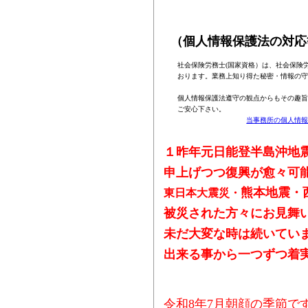
（個人情報保護法の対応
社会保険労務士
(
国家資格）は、社会保険
おります。業務上知り得た秘密・情報の守
個人情報保護法遵守の観点からもその趣旨
ご安心下さい。
当事務所の個人情
１昨年元日能登半島沖地
申上げつつ復興が愈々可
熊本地震・
東日本大震災・
被災された方々にお見舞
未だ大変な時は続いてい
出来る事から一つずつ
着
令和
8
年7月朝顔の季節で