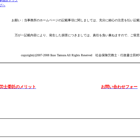
事務所トップ
プへ
事務所のホームページの記載事項に関しましては、充分に細心の注意を払い記載し
内容により、発生した損害につきましては、責任を負い兼ねますので、ご留意・
copyright(c)2007-2008 Ikuo Tamura All Rights Reserved
社会保険労務士・行政書士田村
労士委託のメリット
お問い合わせフォー