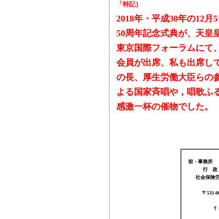
「特記｝
2018
年・平成30年の
12
月
5
50
周年記念式典が、天皇
東京国際フォーラムにて
会員が出席、私も出席し
の長、厚生労働大臣らの
よる国家斉唱や，唱歌ふ
感激一杯の催物でした。
２０１８
前・事務所
行 政
社会保険
〒
531-0
ＴＥＬ（