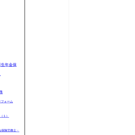
厚生年金保
規
務
せフォーム
（１）
会保険
労務士
・