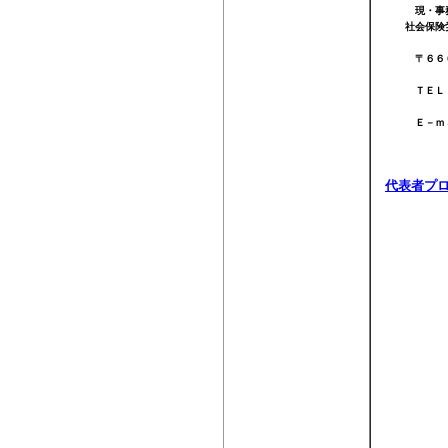
現・事
社会保険労
〒６６６－
ＴＥＬ （
Ｅ－ｍ
代表者プ