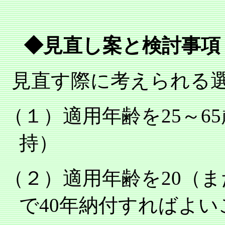
◆見直し案と検討事項
見直す際に考えられる
（１）適用年齢を
25
～
65
持）
（２）適用年齢を
20
（ま
で
40
年納付すればよい