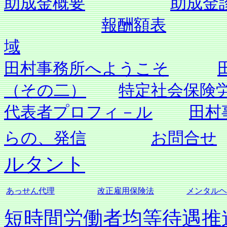
助成金概要
助成金
報酬額表
域
田村事務所へようこそ
（その二）
特定社会保険
代表者プロフィ－ル
田村
らの、発信
お問合せ
ルタント
あっせん代理
改正雇用保険法
メンタルヘ
短時間労働者均等待遇推