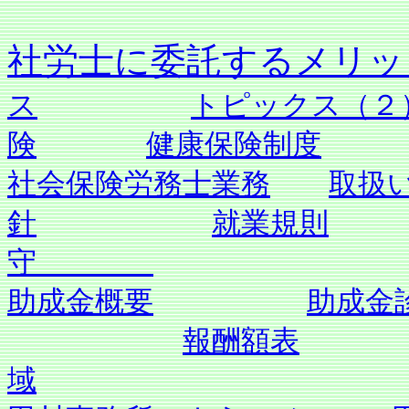
社労士に委託す
ス
トピックス（２
険
健康保険制度
社会保険労務士業務
取扱
針
就業規則
守
助成金概要
助成金
報酬額表
域