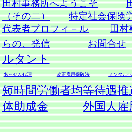
田村事務所へようこそ
（その二）
特定社会保険
代表者プロフィ－ル
田村
らの、発信
お問合せ
ルタント
あっせん代理
改正雇用保険法
メンタルヘ
短時間労働者均等待遇推
体助成金
外国人雇