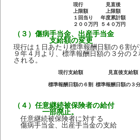
現行
見直後
上限額
上限額
１回当り
年度累計額
２００万円
５４０万円
（３）傷病手当金、出産手当金
支給額の変更
現行は１日あたり標準報酬日額の６割が
９年４月より、標準報酬日額の３分の２
される。
現行支給額
見直後支給額
標準報酬日額の６割
標準報酬日額の３
（４）任意継続被保険者の給付
一部廃止。
任意継続被保険者に対する
傷病手当金、出産手当金の支給 