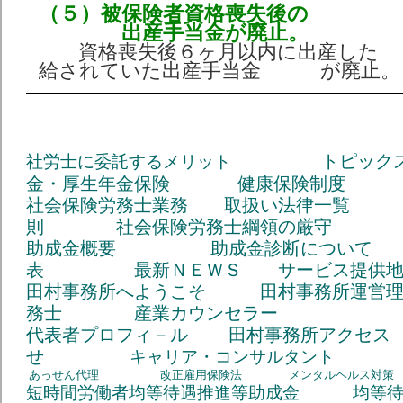
（５）被保険者資格喪失後の
出産手当金が廃止。
資格喪失後６ヶ月以内に出産した
給されていた出産手当金 が廃止。
トピック
社労士に委託するメリット
金・厚生年金保険
健康保険制度
社会保険労務士業務
取扱い法律一覧
則
社会保険労務士綱領の厳
助成金概要
助成金診断について
表
最新ＮＥＷＳ
サービス提供
田村事務所へようこそ
田村事務所運営
務士
産業カウンセラー
代表者プロフィ－ル
田村事務所アクセ
せ
キャリア・コンサルタント
あっせん代理
改正雇用保険法
メンタルヘルス対策
短時間労働者均等待遇推進等助成金
均等