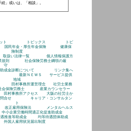
手続」或いは、「相談」。
トピックス
トピ
るメリット
国民年金・厚生年金保険
健康保
険制度
取扱い法律一覧
個人情報保護方
業規則
社会保険労務士綱領の厳
守
助成金診断について
リンク集へ
最新ＮＥＷＳ
サービス提供
地域
田村事務所運営理念
社労士業務
社会保険労務士
産業カウンセラー
田村事務所アクセス
大阪の社労士か
問合せ
キャリア・コンサルタン
ト
改正雇用保険法
メンタルヘルス
中小企業労働時間適正化促進助成金
待遇推進等助成金
均等待遇団体助成
外国人雇用状況届出制度