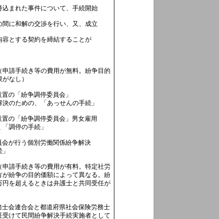
持込まれた事件について、手続開始
の間に和解の交渉を行い、又、成立
内容とする契約を
締結することが
（
申請手続き等の費用が無料。紛争目的
限がなし）
設置の「紛争調停委員会」
解決のための、「あっせんの手続」
設置の「紛争調停委員会」
男女雇用
く「調停の手続」
員会が行う個別労働関係紛争解決
続」
（
申請手続き等の費用が有料。特定社労
方が紛争の
目的価額によって異なる。紛
万円を超えるときは弁護士
と共同受任が
務士会連合会と都道府県社会保険労務士
証
受けて民間紛争解決手続実施者として