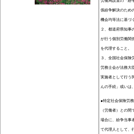
労働局設置の「紛
係紛争解決のため
機会均等法に基づ
２、都道府県知事
が行う個別労働関
を代理すること。
３、全国社会保険
労務士会が法務大
実施者として行う
んの手続」或いは
●特定社会保険労
（労働者）との間
場合に、紛争当事
て代理人として、