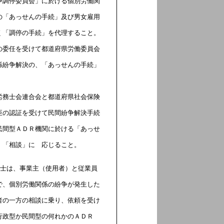
争調停委員会」に
於ける個別労働関
の「あっせんの手続」及び男女雇用
く「調停の手続」を代理すること。
の委任を受けて都道府県労働委員会
係紛争解決の、「
あっせんの手続」
労務士会連合会と都道府県社会保険
臣の認証を受けて
民間紛争解決手続
民間型ＡＤＲ機関に於ける「あっせ
、「相談」に 応じること。
務士は、事業主（使用者）と従業員
で、個別労働関係の紛争が発生した
者の一方の相談に乗り、依頼を受け
行政型か民間型の何れかのＡＤＲ