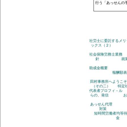
行う「あっせんの
社労士に委託す
ックス（２）
社会保険労務士業務
針
就
助成金概要
報酬額表
田村事務所へようこそ
（その二）
特定
代表者プロフィ－ル
らの、発信
お
あっせん代理
対策
短時間労働者均等
金