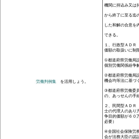
機関に持込み又は
から終了に至る迄
した和解の合意を
できる。
１、
行政型ＡＤＲ
価額の取扱いに制
①都道府県労働局
個別労働関係紛争
②都道府県労働局
機会均等法に基づ
労働判例集
を活用しょう。
③都道府県労働委
の、あっせんの手
２、
民間型ＡＤＲ
士の代理人のあり
争目的価額が６０
必要）
④全国社会保険労
会が法務大臣の認