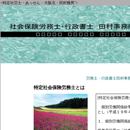
<特定社労士・あっせん・大阪北・田村幾男">
労務士
・行政書士
田村事
特定社会保険労務士とは
[特定社会保険労務
個別労働関係紛争
とし（平成１９年
１、個別労働関係