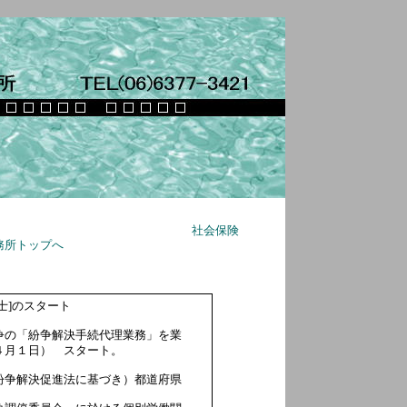
社会保険
務所トップへ
士]のスタート
の「紛争解決手続代理業務」を業
４月１日） スタート。
紛争解決促進法に基づき）都道府県