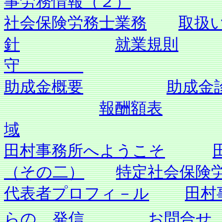
事労務情報（２）
社会保険労務士業務
取扱
針
就業規則
守
助成金概要
助成金
報酬額表
域
田村事務所へようこそ
（その二）
特定社会保険
代表者プロフィ－ル
田村
らの、発信
お問合せ