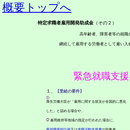
概要トップへ
特定求職者雇用開発助成金
（その２）
高年齢者、障害者等の就職が
継続して雇用する労働者として雇い入
緊急就職支援
１、
【受給の要件】
厚生労働大臣が「雇用に関する状況が全国的に悪化
した」と認める場合や、
雇用維持等地域の指定が行われた場合に、
再就職援助計画
又は
求職活動支援書
の対象者