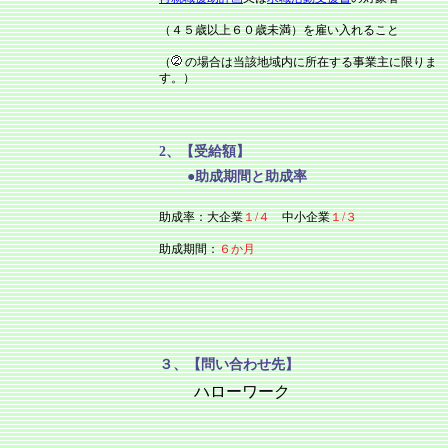
（４５歳以上６０歳未満）を雇い入れること
（
の場合は当該地域内に所在する事業主に限りま
す。）
2、【受給額】
●助成期間と助成率
助成率：大企業
１
/
４
中小企業
１
/
３
助成期間：
６か月
３、【問い合わせ先】
ハローワーク