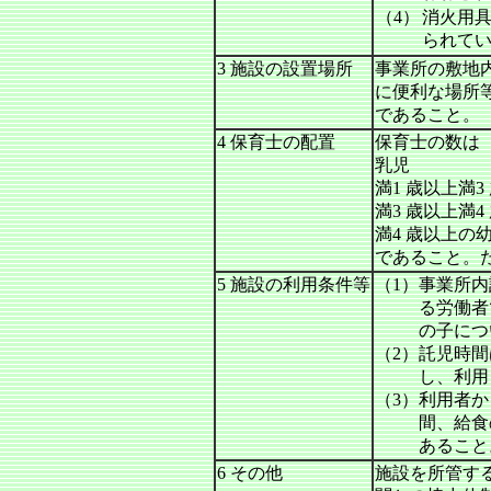
（4）
消火用
られて
3 施設の設置場所
事業所の敷地
に便利な場所
であること。
4 保育士の配置
保育士の数は
乳児
満1 歳以上満
満3 歳以上満
満4 歳以上の
であること。
5 施設の利用条件等
（1）
事業所内
る労働者
の子につ
（2）
託児時間
し、利用
（3）
利用者か
間、給食
あること
6 その他
施設を所管す