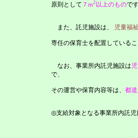
2
原則として
７m
以上のもの
で
また、託児施設は、
児童福
専任の保育士を配置しているこ
なお、事業所内託児施設は
児
で、
その運営や保育内容等は、
都道
◎支給対象となる事業所内託児