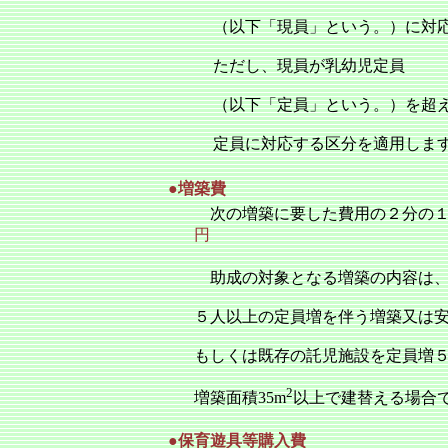
（以下「現員」という。）に対
ただし、現員が乳幼児定員
（以下「定員」という。）を超
定員に対応する区分を適用しま
●増築費
次の増築に要した費用の２分の
円
助成の対象となる増築の内容は
５人以上の定員増を伴う増築又は
もしくは既存の託児施設を定員増
2
増築面積35m
以上で建替える場合
●保育遊具等購入費