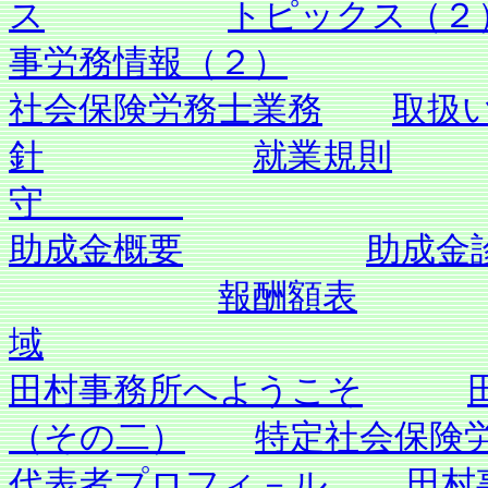
ス
トピックス（２
事労務情報（２）
社会保険労務士業務
取扱
針
就業規則
守
助成金概要
助成金
報酬額表
域
田村事務所へようこそ
（その二）
特定社会保険
代表者プロフィ－ル
田村