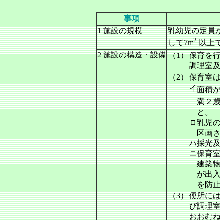
事項
1 施設の規模
乳幼児の定員が
2
して7m
以上
2 施設の構造・設備
（1）
保育を行
調理室
（2）
保育室
イ
面積が
満２歳
と。
ロ
乳児
区画
ハ
採光
ニ
保育
建築
が出
を防
（3）
便所に
び調理
おおむね