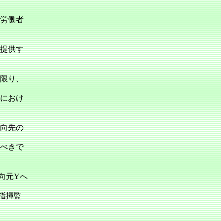
労働者
提供す
限り、
におけ
向先の
べきで
向元Yへ
指揮監