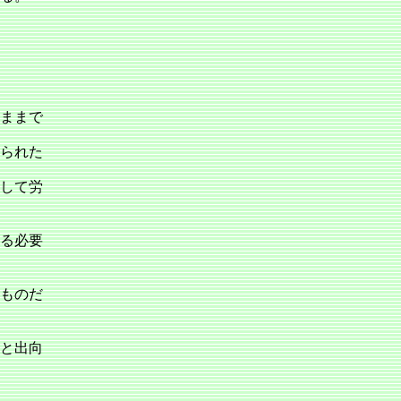
ままで
られた
して労
る必要
ものだ
と出向