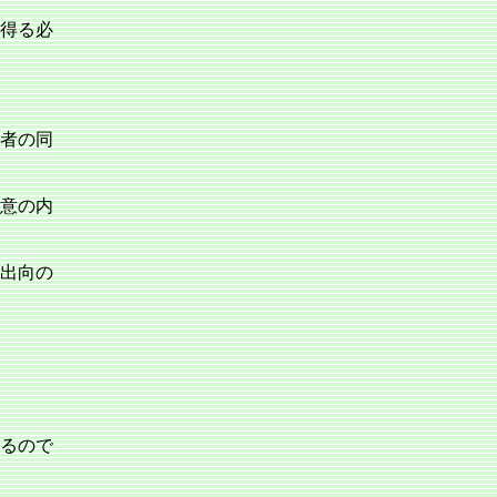
得る必
者の同
意の内
籍出向の
るので