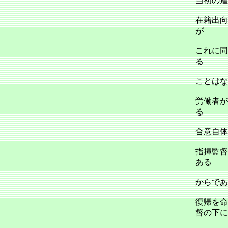
当初の雇
在籍出向
が
これに同
る
ことはな
労働者が
る
合意自体
指揮監督
ある
からであ
復帰を命
督の下に