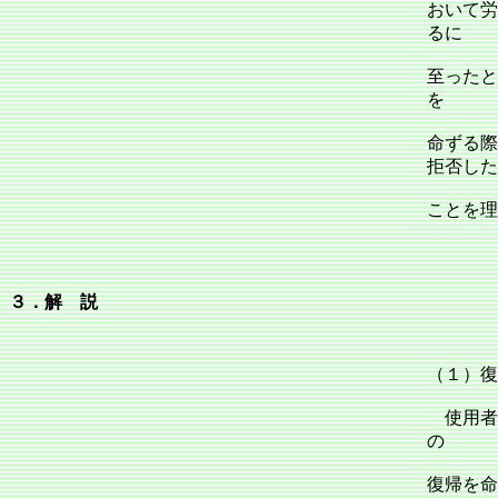
おいて労
るに
至ったと
を
命ずる際
拒否した
ことを理
３．解 説
（１）復
使用者
の
復帰を命