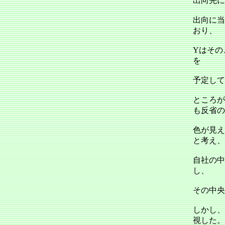
出向先に
出向に当
おり、
Yはその
を
予定して
ところが
も反省の
色が見え
と考え、
自社の中
し、
その中央
しかし、
視した。