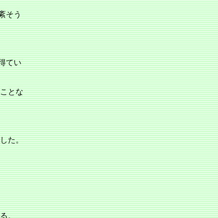
紊そう
得てい
ことな
した。
る。