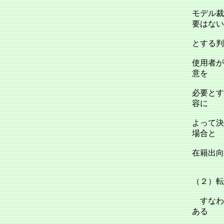
モデル裁
要はない
とする判
使用者が
意を
必要とす
容に
よって決
場合と
在籍出向
（２）転
すなわ
ある