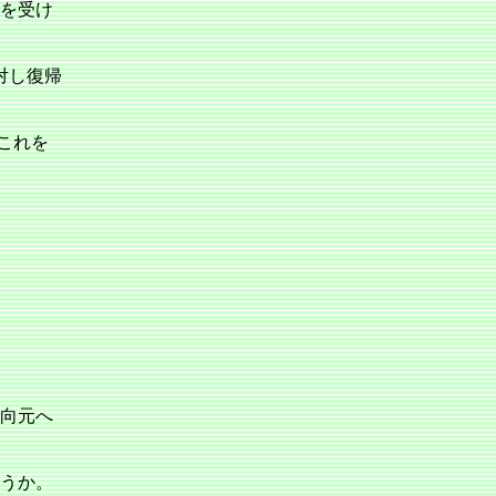
を受け
対し復帰
これを
向元へ
うか。