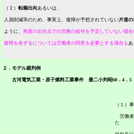
（２）
転籍出向
あるいは、
人員削減等のため、事実上、復帰が予想されていない
片道の
ように、
再度の出向元での労務の給付を予定していない場合
復帰を命ずるについては労働者の同意を必要とする場合も
あ
２．モデル裁判例
古河電気工業・原子燃料工業事件 最二小判昭60．4．5 民集3
（１）事
労働者
た