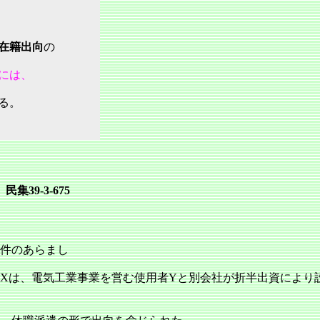
在籍出向
の
には、
る。
9‐3‐675
件のあらまし
Xは、電気工業事業を営む使用者Yと別会社が折半出資により