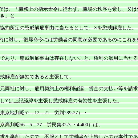
Yは、「職務上の指示命令に従わず、職場の秩序を紊し、又は
き」と
協約所定の懲戒解雇事由に当たるとして、Xを懲戒解雇した。
れに対し、復帰命令には労働者の同意が必要であるのにこれを
であり、懲戒解雇事由は存在しないこと、権利の濫用に当たる
戒解雇が無効であると主張して、
元両社に対し、雇用契約上の権利確認、賃金の支払い等を請求
しYは上記経緯を主張し懲戒解雇の有効性を主張した。
京地判昭52．12．21 労判289‐27）・
高判昭56．5．27 労民集32‐3 ・4‐400）は、
求を棄却したので、不服として労働者が上告したのが本件であ