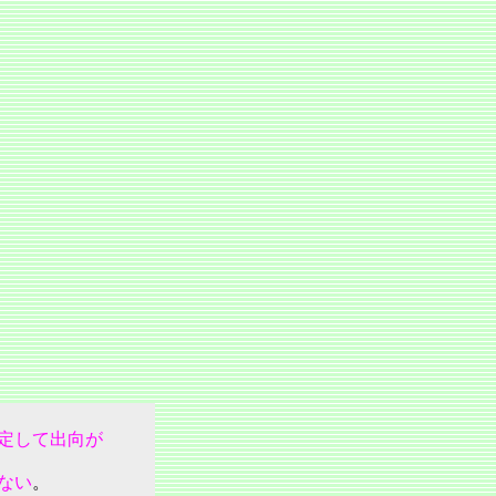
定して出向が
ない
。