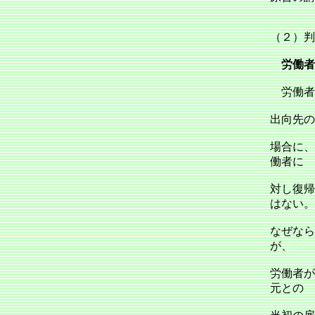
（２）判
労働者
労働者
出向先の
場合に、
働者に
対し復帰
はない。
なぜなら
が、
労働者が
元との