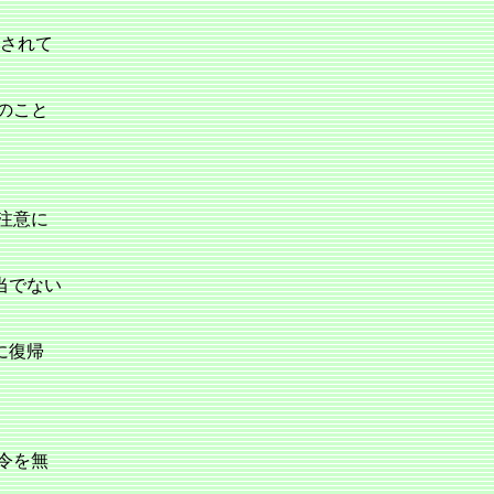
されて
のこと
注意に
当でない
に復帰
令を無