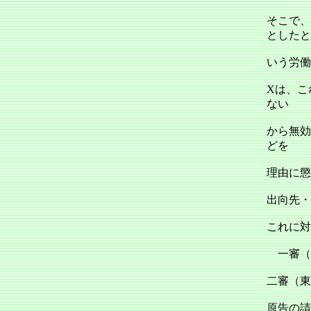
そこで、
としたと
いう労働
Xは、こ
ない
から無効
どを
理由に懲
出向先・
これに対
一審（東
二審（東京
原告の請