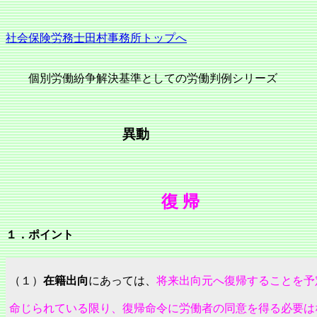
社会保険労務士田村事務所トップへ
個別労働紛争解決基準としての労働判例シリーズ
異動
復 帰
１．ポイント
（１）
在籍出向
にあっては、
将来出向元へ復帰することを予
命じられている限り、復帰命令に労働者の同意を得る必要は