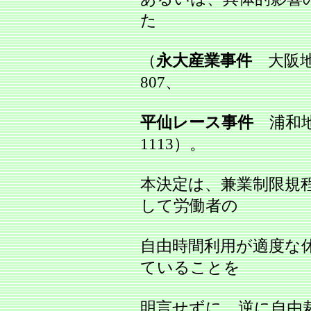
た
（
永大産業事件
大阪地判
807、
平仙レース事件
浦和地判
1113）。
本決定は、兼業制限規
して労働者の
自由時間利用が適度な
ていることを
明言せずに、逆に自由