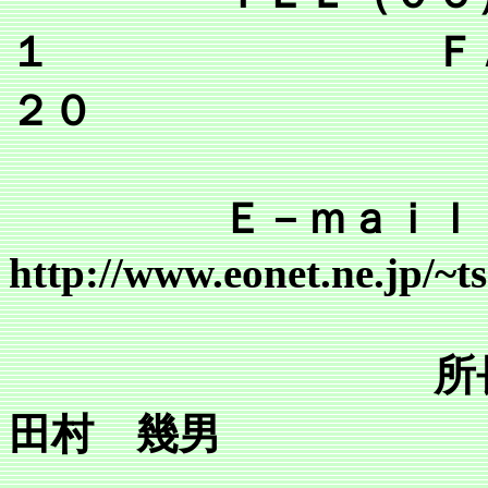
１ ＦＡＸ（０
２０
Ｅ－ｍａｉｌ tsr@mai
http://www.eonet.ne.jp/~
所
田村 幾男