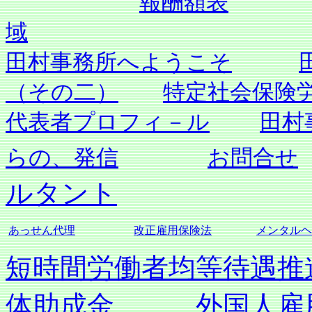
報酬額表
域
田村事務所へようこそ
（その二）
特定社会保険
代表者プロフィ－ル
田村
らの、発信
お問合せ
ルタント
あっせん代理
改正雇用保険法
メンタルヘ
短時間労働者均等待遇推
体助成金
外国人雇