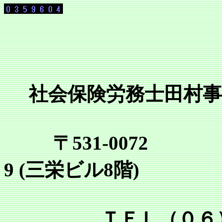
社会保険労務士田村事
〒531-0072
9 (三栄ビル8階)
ＴＥＬ（０６）６