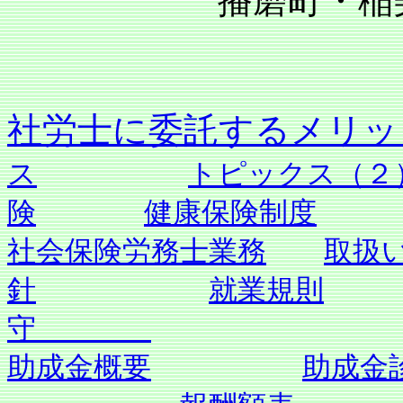
播磨町・稲美町
社労士に委託す
ス
トピックス（２
険
健康保険制度
社会保険労務士業務
取扱
針
就業規則
守
助成金概要
助成金