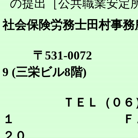
の提出［公共職業安定
社会保険労務士田村事務
〒531-0072
9 (三栄ビル8階)
ＴＥＬ（０６）６
１ ＦＡＸ（０
２０