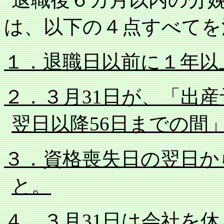
は、以下の４点すべてを
１．退職日以前に１年以
２．３月
31
日が、「出産
翌日以降
56
日までの間
３．資格喪失日の翌日か
と。
４．３月
31
日は会社を休