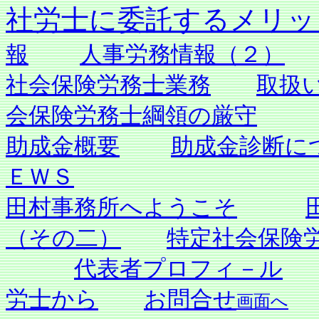
社労士に委託するメ
報
人事労務情報（２）
社会保険労務士業務
取扱
会保険労務士綱領の厳守
助成金概要
助成金診断に
ＥＷＳ
田村事務所へようこそ
（その二）
特定社会保険
代表者プロフィ－ル
労士から
お問合せ
画面へ