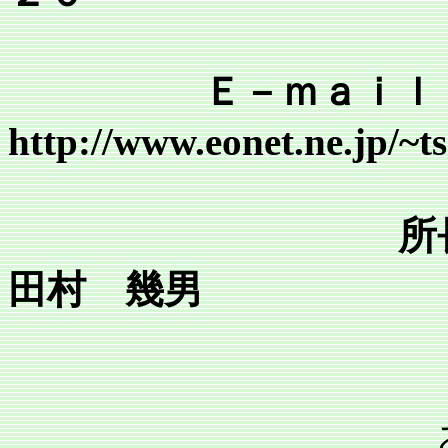
Ｅ－ｍａｉｌ tsr@mai
http://www.eonet.ne.jp/~
所
田村 幾男