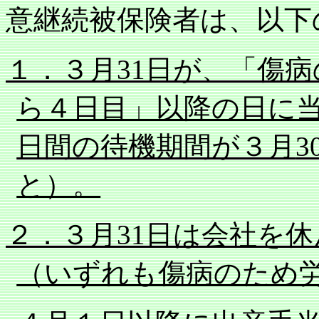
意継続被保険者は、以下
１．３月
31
日が、「傷病
ら４日目」以降の日に
日間の待機期間が３月
3
と）。
２．３月
31
日は会社を休
（いずれも傷病のため