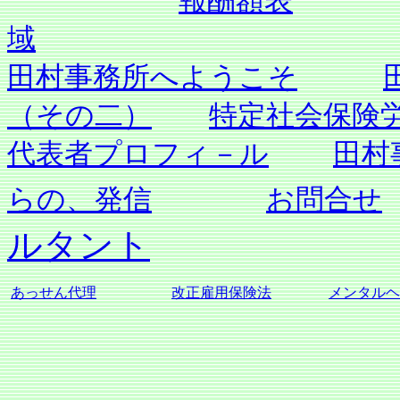
報酬額表
域
田村事務所へようこそ
（その二）
特定社会保険
代表者プロフィ－ル
田村
らの、発信
お問合せ
ルタント
あっせん代理
改正雇用保険法
メンタルヘ