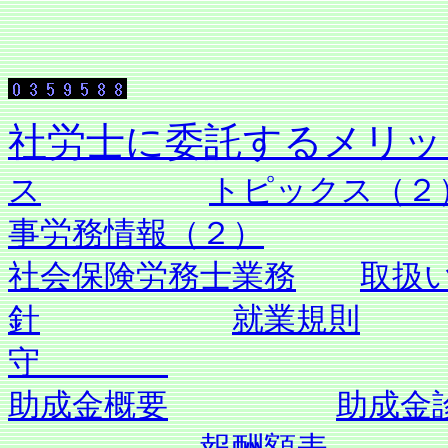
社労士に委託す
ス
トピックス（２
事労務情報（２）
社会保険労務士業務
取扱
針
就業規則
守
助成金概要
助成金