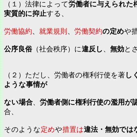
（１）法律によって
労働者に与えられた
実質的に抑止
する、
労働協約
、
就業規則
、
労働契約
の定め
や
公序良俗
（社会秩序）に
違反し
、
無効
と
（２）ただし、労働者の権利行使を著
し
ような事情が
ない場合
、
労働者側に権利行使の濫用が
合、
そのような
定め
や
措置は
違法・無効では