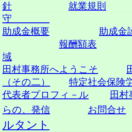
針
就業規則
守
助成金概要
助成金
報酬額表
域
田村事務所へようこそ
（その二）
特定社会保険
代表者プロフィ－ル
田村
らの、発信
お問合せ
ルタント