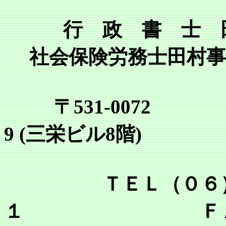
行 政 書 士 
社会保険労務士田村事
〒531-0072
9 (三栄ビル8階)
ＴＥＬ（０６）６
１ ＦＡＸ（０