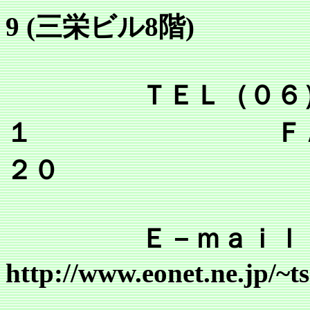
9 (三栄ビル8階)
ＴＥＬ（０６）６
１ ＦＡＸ（０
２０
Ｅ－ｍａｉｌ tsr@mai
http://www.eonet.ne.jp/~