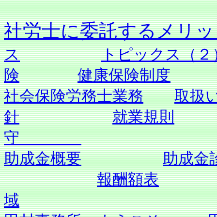
社労士に委託す
ス
トピックス（２
険
健康保険制度
社会保険労務士業務
取扱
針
就業規則
守
助成金概要
助成金
報酬額表
域