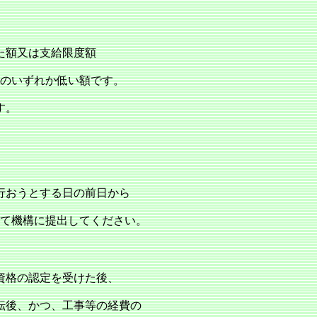
た額又は支給限度額
円）のいずれか低い額です。
す。
行おうとする日の前日から
して機構に提出してください。
資格の認定を受けた後、
転後、かつ、工事等の経費の