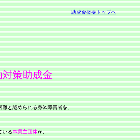
助成金概要トップへ
策助成金
困難と認められる身体障害者を、
ている
事業主団体
が、