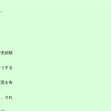
た。
や支給額
そうする
実質を有
り、それ