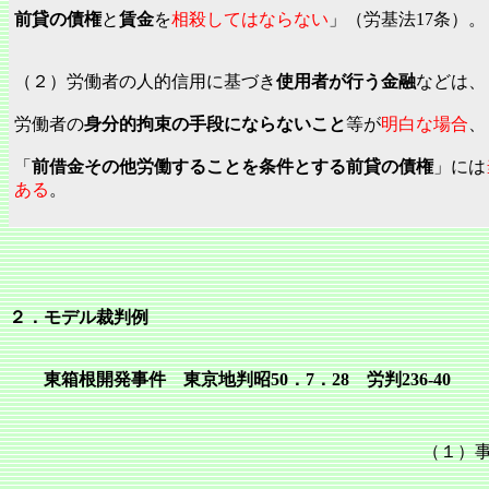
前貸の債権
と
賃金
を
相殺してはならない
」（労基法17条）。
（２）労働者の人的信用に基づき
使用者が行う金融
などは、
労働者の
身分的拘束の手段にならないこと
等が
明白な場合
、
「
前借金その他労働することを条件とする前貸の債権
」には
ある
。
２．モデル裁判例
東箱根開発事件 東京地判昭50．7．28 労判236‐40
（１）