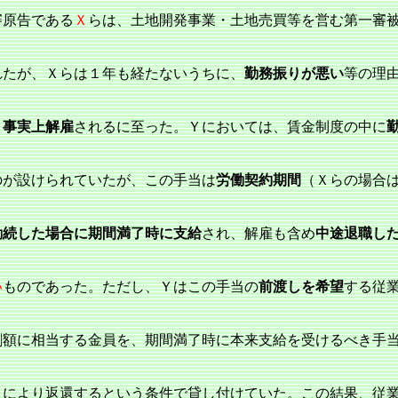
原告である
Ｘ
らは、土地開発事業・土地売買等を営む第一審
れたが、Ｘらは１年も経たないうちに、
勤務振りが悪い
等の理
、
事実上解雇
されるに至った。Ｙにおいては、賃金制度の中に
のが設けられていたが、この手当は
労働契約期間
（Ｘらの場合は
勤続した場合に期間満了時に支給
され、解雇も含め
中途退職し
い
ものであった。ただし、Ｙはこの手当の
前渡しを希望
する従
、
割額に相当する金員を、期間満了時に本来支給を受けるべき手
とにより返還するという条件で貸し付けていた。この結果、従