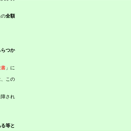
当の
全額
ちらつか
覚書
」に
は、この
保障され
ある等と