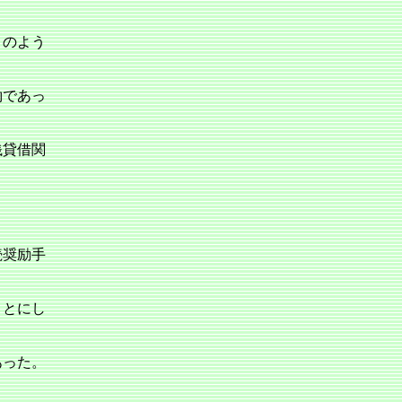
このよう
約であっ
銭貸借関
続奨励手
ことにし
あった。