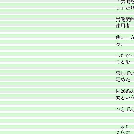
「労働
し」た
労働契
使用者
側に一
る。
したが
ことを
禁じて
定めた
同20条
効とい
べきで
また、
Ｘらに