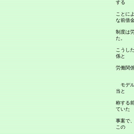
する
ことに
な前借
制度は
た。
こうし
係と
労働関
モデル
当と
称する
ていた
事案で
この