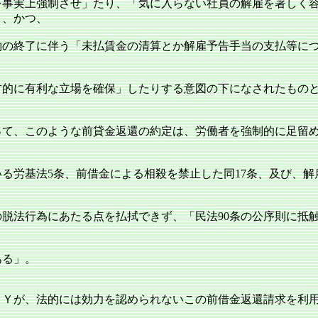
を事実上強制させ」たり、「気に入らない社員の解雇を著しく
り、かつ、
約の終了に伴う「未払賃金の清算とか解雇予告手当の支払等に
方的に有利な立場を確保」したりする意図の下になされたもの
って、このような前貸金返還の約定は、労働者を強制的に足留
いる労基法5条、前借金による相殺を禁止した同17条、及び、解
の脱法行為にあたる点を払拭できず、「民法90条の公序則に抵
う
ある」。
Ｙが、法的には効力を認められないこの前借金返還請求を利