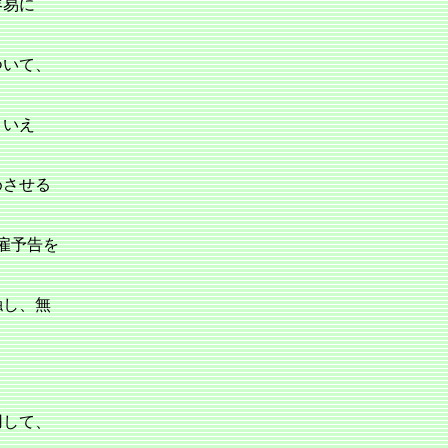
容易に
ついて、
といえ
めさせる
雇予告を
触し、無
用して、