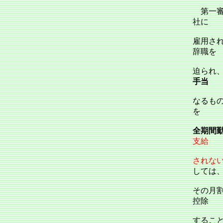
第一審
社に
雇用さ
辞職を
迫られ
手当
なるも
を
全期間
支給
されな
しては
その月
控除
するこ