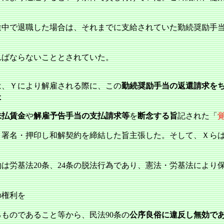
途中で退職した場合は、それまでに支給されていた勤続奨励手
ればならないこととされていた。
、Ｙにより解雇される際に、この
勤続奨励手当の返還請求を
た
未払賃金
や
解雇予告手当の支払請求等
を
断念する旨
記された「
く署名・押印し和解契約を締結した旨主張した。そして、Ｘら
は労基法20条、24条の脱法行為であり、憲法・労基法により
の権利を
ものであること等から、民法90条の
公序良俗に違反し無効で