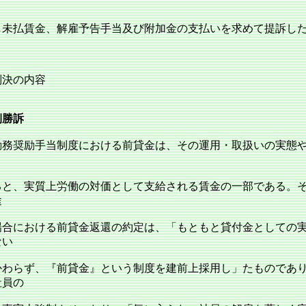
、
し未払賃金、解雇予告手当及び附加金の支払いを求めて提訴し
判決の内容
側勝訴
務奨励手当制度における前貸金は、その運用・取扱いの実態
ると、実質上労働の対価として支給される賃金の一部である。
途
場合における前貸金返還の約定は、「もともと貸付金としての
ない
かわらず、『前貸金』という制度を建前上採用し」たものであ
社員の