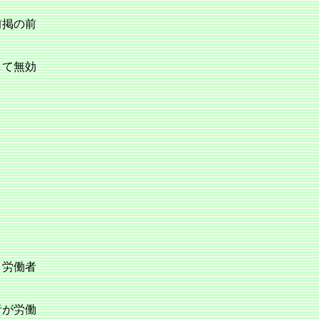
前掲の前
して無効
、労働者
者が労働