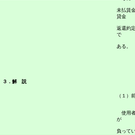
未払賃
貸金
返還約
で
ある。
３．解 説
（１）
使用者
が
負って