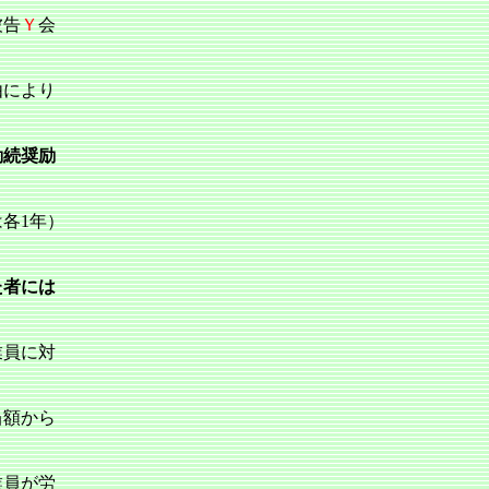
被告
Ｙ
会
由により
勤続奨励
各1年）
た者には
業員に対
当額から
業員が労