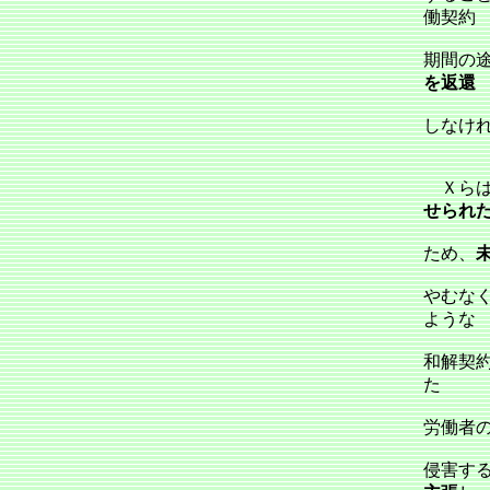
働契約
期間の
を返還
しなけ
Ｘらは
せられ
ため、
やむな
ような
和解契約
た
労働者
侵害する