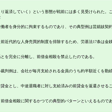
より返済していく）という形態が戦前には多く見受けられた。
金
労働者を身分的に拘束するものであり、その典型例は芸娼妓契
た前近代的な人身売買的制度を排除するため、労基法17条は金
係とを完全に分離し、前借金相殺を禁止したのである。
裁判例は、会社が毎月支給される金員のうち約半額近くを勤
前貸金とし、中途退職者に対し支給済みの前貸金を返還させる
、前借金相殺に関するかつての典型的パターンといえるもので