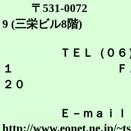
〒531-0072
9 (三栄ビル8階)
ＴＥＬ（０６）６
１ ＦＡＸ（０
２０
Ｅ－ｍａｉｌ tsr@mai
http://www.eonet.ne.jp/~