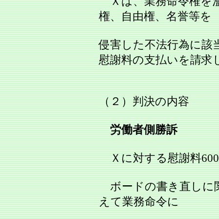
Ｘは、業務命令権を濫
権、自由権、名誉等を
侵害した不法行為に該
慰謝料の支払いを請求
（２）判決の内容
労働者側勝訴
Ｘに対する慰謝料60
ボードの書き直しに関
えて業務命令に