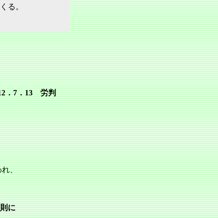
くる。
．7．13 労判
われ、
則に