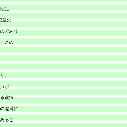
性に
3章の
のであり、
」との
おり、
点が
する違法・
の趣旨に
あると