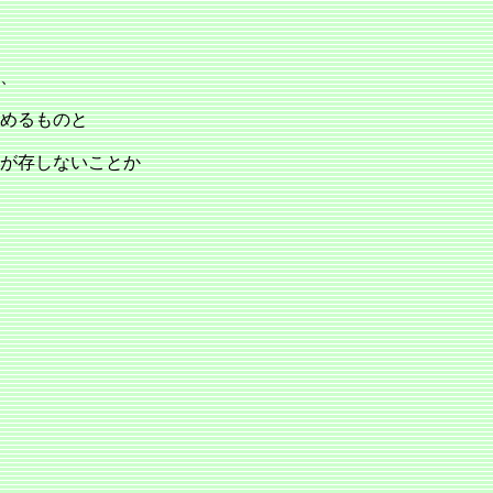
、
求めるものと
が存しないことか