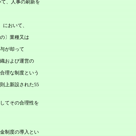
いて、人事の刷新を
59）において、
の〕業種又は
与が却って
織および運営の
合理な制度という
則上新設された55
してその合理性を
金制度の導入とい