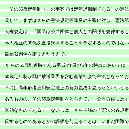
Ｙの55歳定年制（この事案では定年退職制である）の適法
関して、まずはＸらの憲法規定等違反の主張に対し、憲法第
人権規定は、「国又は公共団体と個人との関係を規律するも
私人相互の関係を直接規律することを予定するものではない
最高裁判例を踏まえたうえで、
Ｘ らの55歳到達時である平成4年及び5年の時点においては
60歳定年制が既に放送業界を含む産業社会で主流となって
Ｙには高年齢者雇用安定法上の努力義務を怠ったといいうる
あるものの、Ｙの55歳定年制をとらえて、「公序良俗に反
無効なものである」、ないしは、Ｘら主張の「憲法の各規定
反するものであるとかの評価を与えることは、いまだ困難で