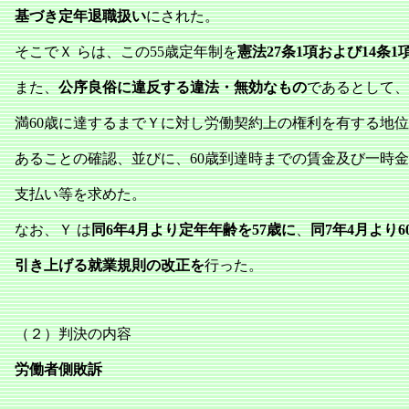
基づき定年退職扱い
にされた。
そこでＸ らは、この55歳定年制を
憲法27条1項および14条
また、
公序良俗に違反する違法・無効なもの
であるとして、
満60歳に達するまでＹに対し労働契約上の権利を有する地
あることの確認、並びに、60歳到達時までの賃金及び一時
支払い等を求めた。
なお、Ｙ は
同6年4月より定年年齢を57歳に
、
同7年4月より6
引き上げる就業規則の改正を
行った。
（２）判決の内容
労働者側敗訴