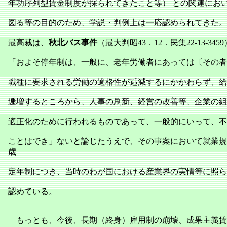
年功序列型賃金制度が採られてきたこと等） との関連にお
図る等の目的のため、学説・判例上は一応認められてきた。
最高裁は、
秋北バス事件
（最大判昭43．12．民集22‐13‐34
「およそ停年制は、一般に、老年労働者にあっては〔その者
職種に要求される労働の適格性が逓減するにかかわらず、給
逓増するところから、人事の刷新、経営の改善等、企業の組
適正化のために行われるものであって、一般的にいって、不
ことはでき」ないと論じたうえで、その事案において就業規
歳
定年制につき、当時のわが国における産業界の実情等に照ら
認めている。
もっとも、今後、長期（終身）雇用制の崩壊、成果主義賃