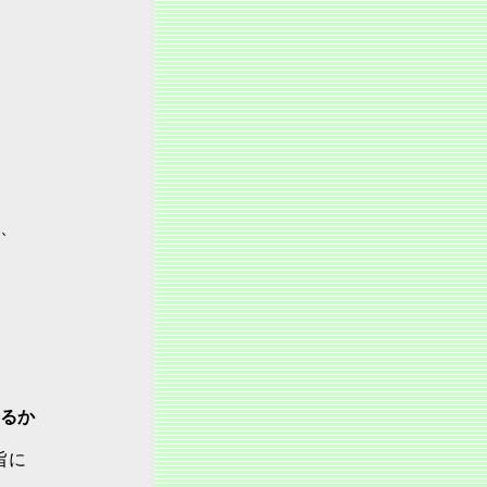
、
るか
旨に