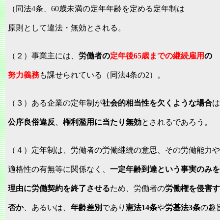
（同法4条、60歳未満の定年年齢を定める定年制は
原則として違法・無効とされる。
（２）事業主には、
労働者の
定年後65歳までの継続雇用
の
努力義務
も課せられている（同法4条の2）。
（３）ある企業の定年制が
社会的相当性を欠くような場合
は
公序良俗違反
、
権利濫用に当たり無効
とされるであろう。
（４）定年制は、労働者の労働継続の意思、その労働能力や
適格性の有無等に関係なく、
一定年齢到達という事実のみを
理由に労働契約を終了させる
ため、労働者の
労働権を侵害す
否か
、あるいは、
年齢差別
であり
憲法14条
や
労基法3条
の趣