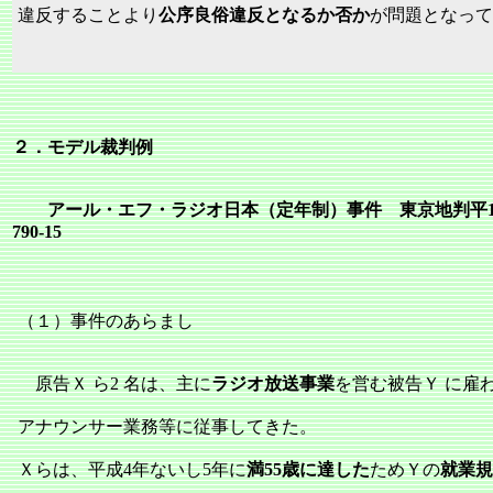
違反することより
公序良俗違反となるか否か
が問題となって
２．モデル裁判例
アール・エフ・ラジオ日本（定年制）事件 東京地判平12
790‐15
（１）事件のあらまし
原告Ｘ ら2 名は、主に
ラジオ放送事業
を営む被告Ｙ に雇
アナウンサー業務等に従事してきた。
Ｘらは、平成4年ないし5年に
満55歳に達した
ためＹの
就業規