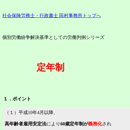
社会保険労務士・行政書士 田村事務所トップへ
個別労働紛争解決基準としての労働判例シリーズ
定年制
１．ポイント
（１）平成10年4月以降、
高年齢者雇用安定法
により
60歳定年制が
義務化
され