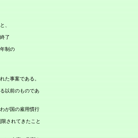
と、
終了
定年制の
れた事案である。
れる以前のものであ
わが国の雇用慣行
制限されてきたこと