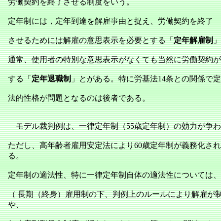
労働契約を終了させる制度をいう。
定年制には，定年到達を解雇事由と捉え、労働契約を終了
させるためには解雇の意思表示を必要とする「
定年解雇制
」
通常、使用者の特別な意思表示がなくても当然に労働契約が
する「
定年退職制
」とがある。特に労基法14条との関係で
法的性格が問題となるのは後者である。
モデル裁判例は、一律定年制（55歳定年制）の効力が争わ
ただし、高年齢者雇用安定法により60歳定年制が義務化さ
る。
定年制の適法性、特に一律定年制自体の適法性については、
（ 長期（終身）雇用制の下、判例上のルールにより解雇が
や、