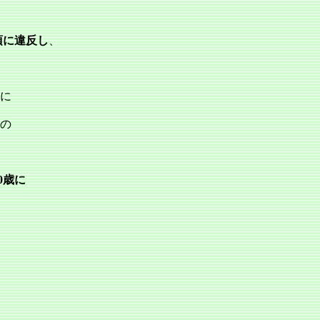
1項に違反し
、
位に
金の
0歳に