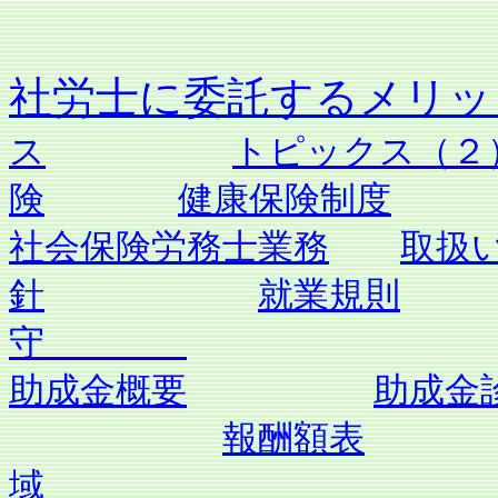
社労士に委託す
ス
トピックス（２
険
健康保険制度
社会保険労務士業務
取扱
針
就業規則
守
助成金概要
助成金
報酬額表
域