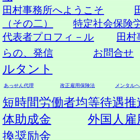
田村事務所へようこそ
（その二）
特定社会保険
代表者プロフィ－ル
田村
らの、発信
お問合せ
ルタント
あっせん代理
改正雇用保険法
メンタルヘ
短時間労働者均等待遇推
体助成金
外国人雇
換奨励金