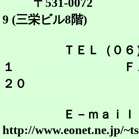
〒531-0072
9 (三栄ビル8階)
ＴＥＬ（０６）６
１ ＦＡＸ（０
２０
Ｅ－ｍａｉｌ tsr@mai
http://www.eonet.ne.jp/~