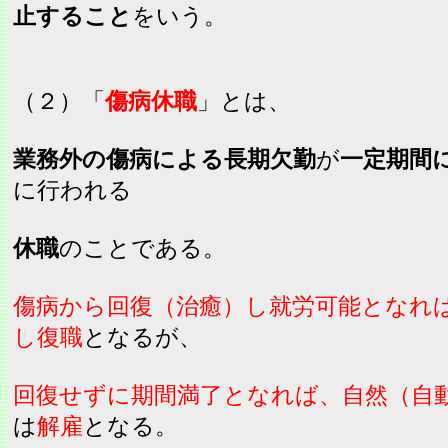
止すること
をいう。
（２）「
傷病休職
」とは、
業務外の傷病による長期欠勤
が
一定期間
に行われる
休職
のことである。
傷病から回復（治癒）し就労可能となれ
し復職
となるが、
回復せずに期間満了となれば、自然（自
は
解雇
となる。