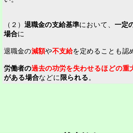
（２）
退職金の支給基準
において、
一定
場合
に
退職金の
減額
や
不支給
を定めることも認
労働者の
過去の功労を失わせるほどの重
がある場合
などに
限られる
。