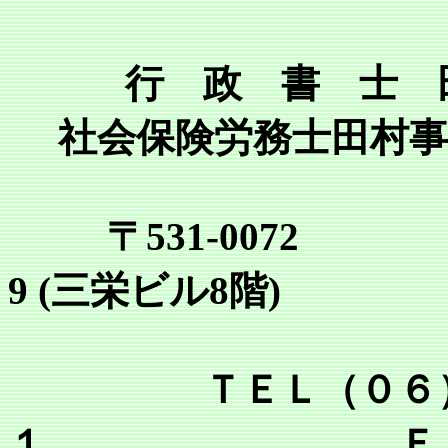
行 政 書 士 
社会保険労務士田村事
〒531-0072
9 (三栄ビル8階)
ＴＥＬ（０６）６
１ ＦＡＸ（０