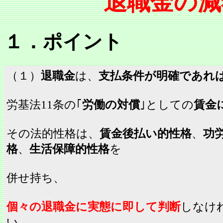
退職金の減
１．ポイント
（１）
退職金
は、
支払条件が明確であれ
労基法11条の｢
労働の対償
｣としての
賃金
その法的性格は、
賃金後払い的性格
、
功
格
、
生活保障的性格
を
併せ持ち、
個々の退職金に実態に即して判断
しなけ
い。