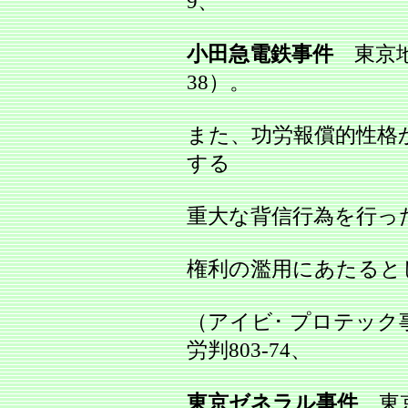
9、
小田急電鉄事件
東京地判
38）。
また、功労報償的性格
する
重大な背信行為を行っ
権利の濫用にあたると
（アイビ･ プロテック
労判803‐74、
東京ゼネラル事件
東京