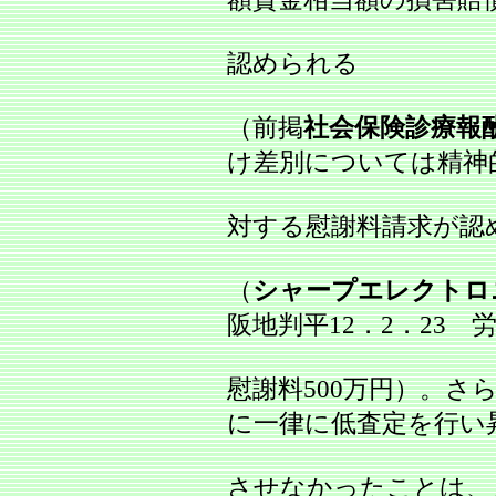
認められる
（前掲
社会保険診療報
け差別については精神
対する慰謝料請求が認
（
シャープエレクトロ
阪地判平12．2．23 労判
慰謝料500万円）。さ
に一律に低査定を行い
させなかったことは、