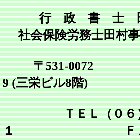
行 政 書 士 
社会保険労務士田村事
〒531-0072
9 (三栄ビル8階)
ＴＥＬ（０６）６
１ ＦＡＸ（０