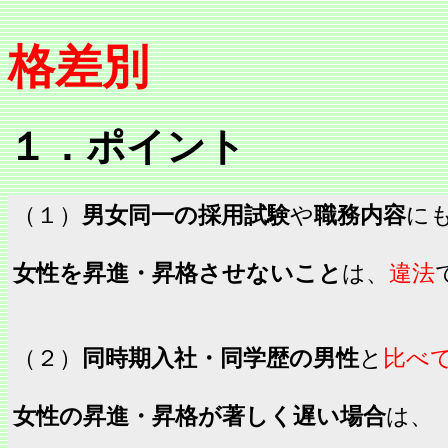
女性
格差別
１．ポイント
（１）
男女同一の採用試験
や
職務内容
に
女性を昇進・昇格させないこと
は、
違法
（２）
同時期入社・同学歴の男性
と
比べ
女性の昇進・昇格が著しく遅い場合
は、