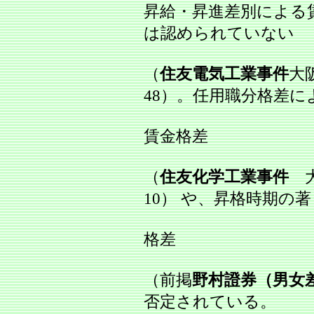
昇給・昇進差別による
は認められていない
（
住友電気工業事件
大阪
48）。任用職分格差に
賃金格差
（
住友化学工業事件
大
10） や、昇格時期の
格差
（前掲
野村證券（男女
否定されている。