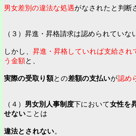
男女差別の違法な処遇
がなされたと判断
（３）昇進・昇格請求は認められていな
しかし、
昇進・昇格していれば支給され
う金額
と、
実際の受取り額
との
差額の支払い
が
認め
（４）
男女別人事制度
下において
女性を
せない
ことは
違法とされない
。