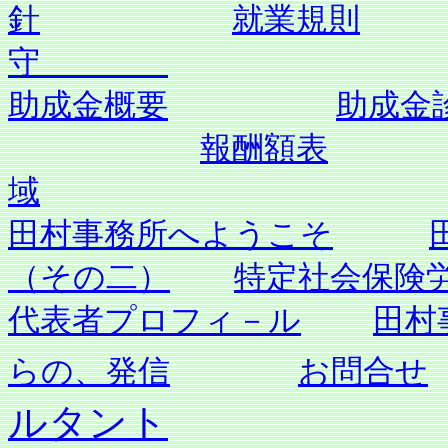
針
就業規則
守
助成金概要
助成金
報酬額表
域
田村事務所へようこそ
（その二）
特定社会保険
代表者プロフィ－ル
田村
らの、発信
お問合せ
ルタント