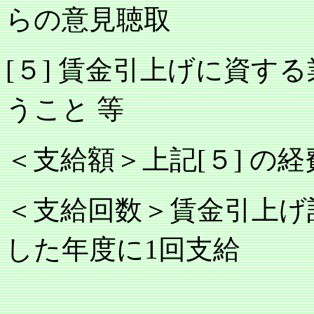
らの意見聴取
５
賃金引上げに資する
[
]
うこと
等
＜支給額＞上記
５
の経
[
]
＜支給回数＞賃金引上げ
した年度に
回支給
1