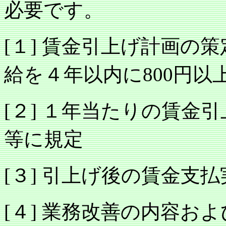
必要です。
１
賃金引上げ計画の策
[
]
給を４年以内に
円以
800
２
１年当たりの賃金引
[
]
等に規定
３
引上げ後の賃金支払
[
]
４
業務改善の内容およ
[
]