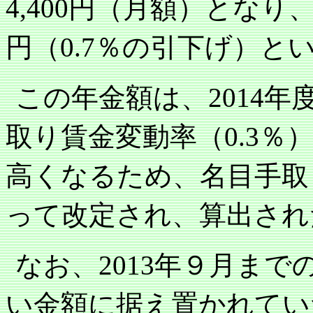
円（月額）となり
4,400
円（
％の引下げ）と
0.7
この年金額は、
年
2014
取り賃金変動率（
％
0.3
高くなるため、名目手取
って改定され、算出され
なお、
年９月まで
2013
い金額に据え置かれてい