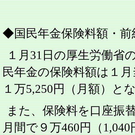
◆国民年金保険料額・前
１月
日の厚生労働省
31
民年金の保険料額は１月
１万
円（月額）と
5,250
また、保険料を口座振
月間で９万
円（
460
1,040