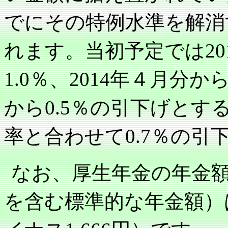
でにその特例水準を解消
れます。当初予定では
20
％、
年４月分か
1.0
2014
から
％の引下げとす
0.5
率と合わせて
％の引
0.7
なお、厚生年金の年金
を含む標準的な年金額）