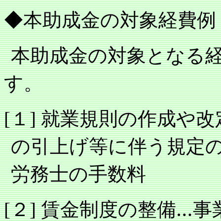
◆本助成金の対象経費例
本助成金の対象となる
す。
１
就業規則の作成や改
[
]
の引上げ等に伴う規定
労務士の手数料
２
賃金制度の整備…事
[
]