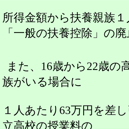
所得金額から扶養親族１
「一般の扶養控除」の廃
また、
16
歳から
22
歳の
族がいる場合に
１人あたり
63
万円を差し
立高校の授業料の