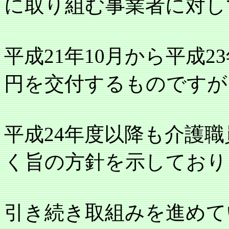
に取り組む事業者に対し
平成
21
年
10
月から平成
23
円を交付するものですが
平成
24
年度以降も介護職
く旨の方針を示しており
引き続き取組みを進めて