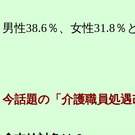
男性
38.6
％、女性
31.8
％
今話題の「介護職員処遇