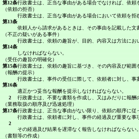
第12条
行政書士は、正当な事由がある場合でなければ、依頼
（依頼の拒否）
行政書士は、正当な事由がある場合において依頼を拒
第13条
依頼人から請求があるときは、その事由を記載した文
（不正の疑いがある事件）
行政書士は、依頼の趣旨が、目的、内容又は方法にお
第14条
しなければならない。
（受任の趣旨の明確化）
第15条
行政書士は、依頼の趣旨に基づき、その内容及び範囲
（報酬の提示）
行政書士は、事件の受任に際して、依頼者に対し、事
第16条
適正かつ妥当な報酬を提示しなければならない。
2
行政書士は、不要な書類を作成し、又はみだりに報酬
（業務取扱の順序及び迅速処理）
第17条
行政書士は、正当な事由がない限り、依頼の順序に従
行政書士は、依頼者に対し、事件の経過及び重要な事
2
その経過及び結果を遅滞なく報告しなければならない
（書類等の作成）