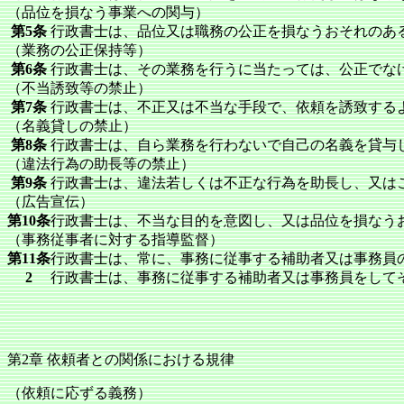
（品位を損なう事業への関与）
第5条
行政書士は、品位又は職務の公正を損なうおそれのあ
（業務の公正保持等）
第6条
行政書士は、その業務を行うに当たっては、公正でな
（不当誘致等の禁止）
第7条
行政書士は、不正又は不当な手段で、依頼を誘致する
（名義貸しの禁止）
第8条
行政書士は、自ら業務を行わないで自己の名義を貸与
（違法行為の助長等の禁止）
第9条
行政書士は、違法若しくは不正な行為を助長し、又は
（広告宣伝）
第10条
行政書士は、不当な目的を意図し、又は品位を損なう
（事務従事者に対する指導監督）
第11条
行政書士は、常に、事務に従事する補助者又は事務員
2
行政書士は、事務に従事する補助者又は事務員をして
第2章 依頼者との関係における規律
（依頼に応ずる義務）