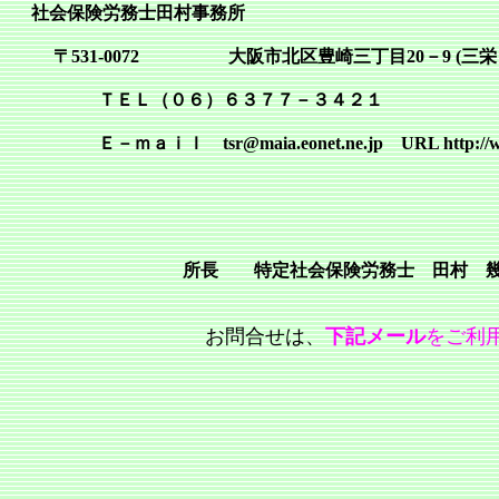
社会保険労務士田村事務所
〒531-0072 大阪市北区豊崎三丁目20－9 (三栄
ＴＥＬ（０６）６３７７－３４２１ ＦＡ
Ｅ－ｍａｉｌ tsr@maia.eonet.ne.jp URL http://www.e
所長 特定社会保険労務士 田村 
お問合せは、
下記メール
をご利