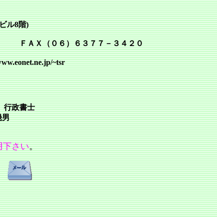
ビル8階)
Ｘ（０６）６３７７－３４２０
onet.ne.jp/~tsr
行政書士
幾男
用下さい
。