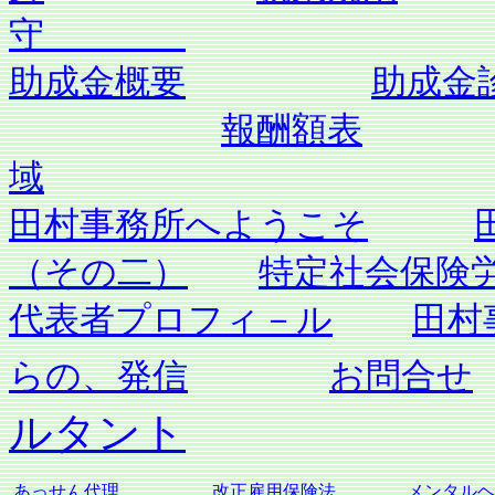
守
助成金概要
助成金
報酬額表
域
田村事務所へようこそ
（その二）
特定社会保険
代表者プロフィ－ル
田村
らの、発信
お問合せ
ルタント
あっせん代理
改正雇用保険法
メンタルヘ