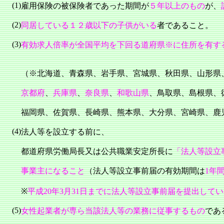
(1)
雇用保険の被保険者であった期間が
５年以上のもの
が、
(2)
同居している１２歳以下の子供がいる
者
であること。
(3)
有効求人倍率が全国平均を下回る道府県※に住所を有す
（※北海道、青森県、岩手県、宮城県、秋田県、山形県
京都府
、
兵庫県
、
奈良県
、
和歌山県
、鳥取県、島根県、
福岡県、佐賀県、長崎県、熊本県、大分県、宮崎県、鹿
(4)
法人等を設立する前に、
都道府県労働局長又は公共職業安定所長に
「法人等設立
事業主になること
（法人等設立事前届の有効期間は
1
年
※
平成
20
年
3
月
31
日までに法人等設立事前届を提出してい
(5)
女性起業者が
専ら当該法人等の業務に従事
するもの
であ