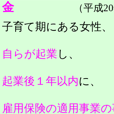
金
（平成
20
子育て期にある女性、
自らが起業
し、
起業後１年以内
に、
雇用保険の適用事業の