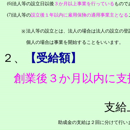
(6)
法人等の
設立日以後
３か月以上
事業を行っている
もので
(7)
法人等の
設立後１年以内
に雇用保険の適用事業主となる
法人等の設立とは、法人の場合は法人の設立の登
※
個人の場合は事業を開始することをいいます。
２、
【受給額】
創業後３か月以内
に支
支給上限
助成金の支給は２回に分けて行い