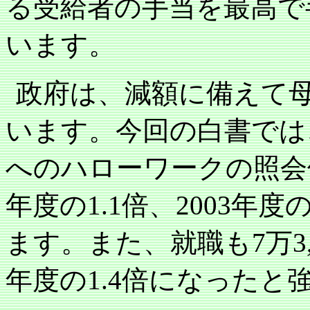
る受給者の手当を最高で
います。
政府は、減額に備えて
います。今回の白書では
へのハローワークの照会
年度の
1.1
倍、
2003
年度
ます。また、就職も
7
万
3
年度の
1.4
倍になったと