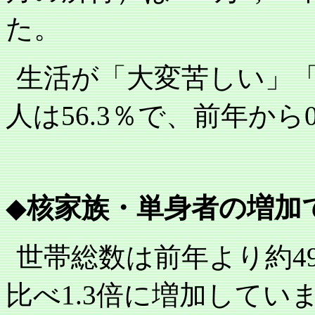
た。
生活が「大変苦しい」
人は
56.3
％で、前年から
◆
核家族・単身者の増加
世帯総数は前年より約
4
比べ
1.3
倍に増加してい