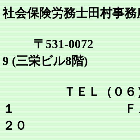
社会保険労務士田村事務
〒531-0072
9 (三栄ビル8階)
ＴＥＬ（０６）６
１ ＦＡＸ（０
２０