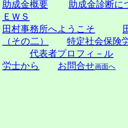
助成金概要
助成金診断に
ＥＷＳ
田村事務所へようこそ
（その二）
特定社会保険
代表者プロフィ－ル
労士から
お問合せ
画面へ