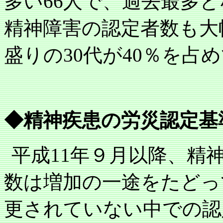
多い
66
人で、過去最多と
精神障害の認定者数も大
盛りの
30
代が
40
％を占め
◆精神疾患の労災認定基
平成
11
年９月以降、精
数は増加の一途をたどっ
更されていない中での認