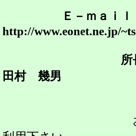
Ｅ－ｍａｉｌ tsr@mai
http://www.eonet.ne.jp/~
所
田村 幾男