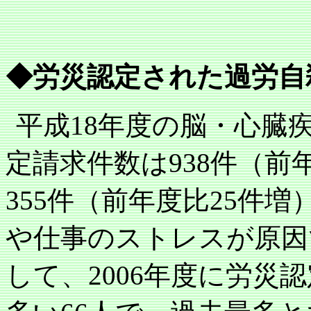
◆労災認定された過労自
平成
18
年度の脳・心臓
定請求件数は
938
件（前
355
件（前年度比
25
件増
や仕事のストレスが原因
して、
2006
年度に労災認