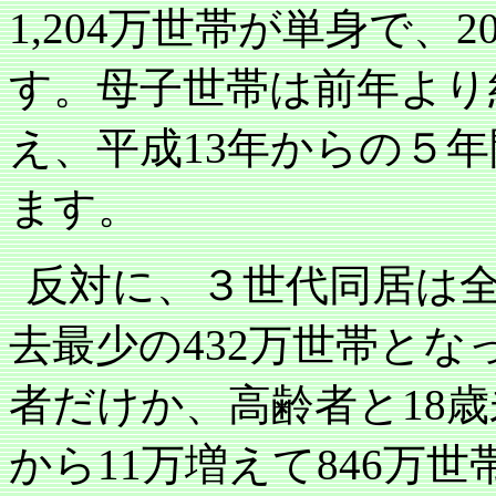
1,204
万世帯が単身で、
2
す。母子世帯は前年より
え、平成
13
年からの５年
ます。
反対に、３世代同居は
去最少の
432
万世帯とな
者だけか、高齢者と
18
歳
から
11
万増えて
846
万世