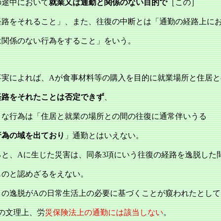
の途中において
就業又は通勤と関係のない目的で
［この］
経路をそれること」、また、往復の中断とは「通勤の経路上に
は関係のない行為をすること」をいう。
実によれば、Aが食事材料等の購入を目的に就業場所と住居と
経路をそれたことは否定できず
、
うな行為は「住居と就業の場所との間の往復に通常伴いうる
行為の域を出ており
」通勤とはいえない。
ると、Aに生じた災害は、同条3項にいう往復の経路を逸脱した
ものと認めざるをえない。
この逸脱がAの日常生活上の必要に基づくことが窺われたとして
の文理上、労
災保険法上の通勤には該当しない
。