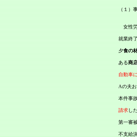
（１）
女性労
就業終
夕
食の
ある
商
自動車
Aの夫お
本件事
請求
し
第一審
不支給