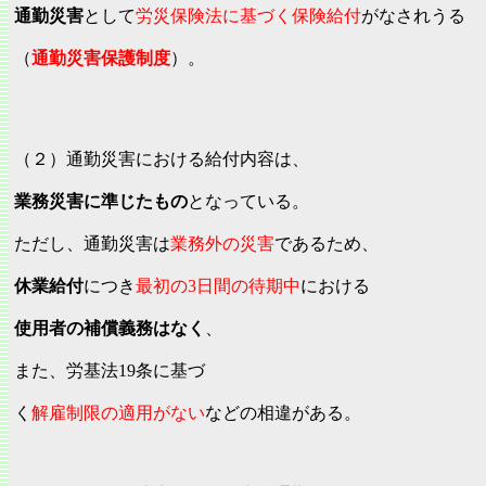
通勤災害
として
労災保険法に基づく保険給付
がなされうる
（
通勤災害保護制度
）。
（２）通勤災害における給付内容は、
業務災害に準じたもの
となっている。
ただし、通勤災害は
業務外の災害
であるため、
休業給付
につき
最初の3日間の待期中
における
使用者の補償義務はなく
、
また、労基法19条に基づ
く
解雇制限の適用がない
などの相違がある。