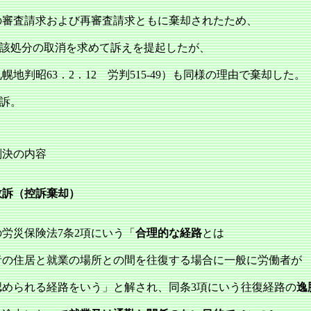
の審査請求および再審査請求ともに棄却されたため、
当該処分の取消を求めて訴えを提起したが、
幌地判昭63．2．12 労判515‐49）も同様の理由で棄却した。
控訴。
判決の内容
敗訴（控訴棄却）
労災保険法7条2項にいう「
合理的な経路
とは
者の住居と就業の場所との間を往復する場合に一般に労働者が
認められる経路をいう」と解され、同条3項にいう往復経路の
逸