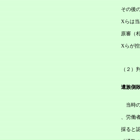
その後
Xらは
原審（札
Xらが
（２）
遺族側
当時の
、労働
採ると