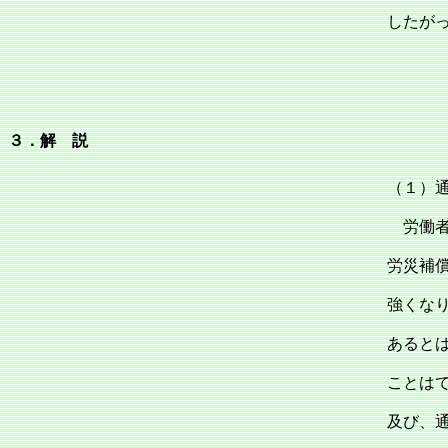
したが
３．解 説
（１）
労働者
労災補
強くな
あると
ことは
及び、