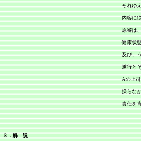
それゆ
内容に
原審は
健康状
及び、
遂行と
Aの上
採らなか
責任を
３．解 説