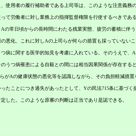
え、使用者の履行補助者である上司等は、このような注意義務
従って労働者に対し業務上の指揮監督権限を行使するべきであ
、Aの常日頃からの長時間にわたる残業実態、疲労の蓄積に伴う
態の悪化、これに対しAの上司らが何らの措置も採っていないこ
うつ病に関する医学的知見を考慮に入れている。そのうえで、A
そのうつ病罹患による自殺との間には相当因果関係が存在する
司らがAの健康状態の悪化等を認識しながら、その負担軽減措置
ったことにつき過失があったとして、Yの民法715条に基づく
肯定した。このような原審の判断は正当であり是認できる。