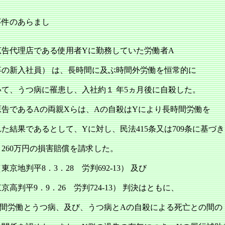
事件のあらまし
告代理店である使用者Yに勤務していた労働者A
卒の新入社員） は、長時間に及ぶ時間外労働を恒常的に
いて、うつ病に罹患し、入社約１ 年5ヵ月後に自殺した。
原告であるAの両親Xらは、Aの自殺はYにより長時間労働を
た結果であるとして、Yに対し、民法415条又は709条に基づき
，260万円の損害賠償を請求した。
東京地判平8．3．28 労判692‐13） 及び
京高判平9．9．26 労判724‐13） 判決はともに、
時間労働とうつ病、及び、うつ病とAの自殺による死亡との間の