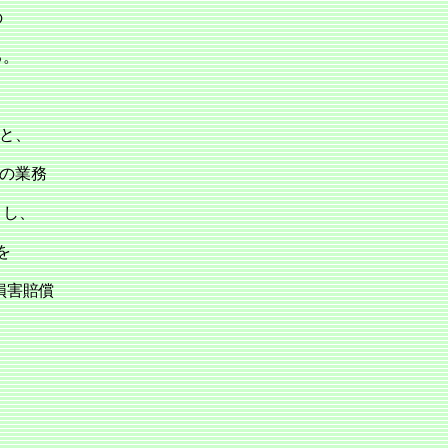
の
る。
と、
の業務
とし、
を
損害賠償