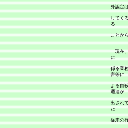
外認定
してく
る
ことか
現在、
に
係る業務
害等に
よる自殺
通達が
出され
た
従来の