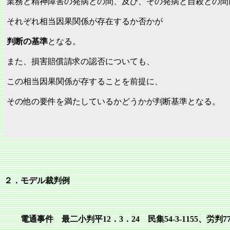
業務と精神障害の発病との間、及び、その発病と自殺との間
それぞれ相当因果関係が存在するか否かが
判断の基準
となる。
また、損害賠償請求の認否についても、
この相当因果関係が存することを前提に、
その他の要件を満たしているかどうかが判断基準となる。
２．モデル裁判例
電通事件 最二小判平12．3．24 民集54‐3‐1155、労判779