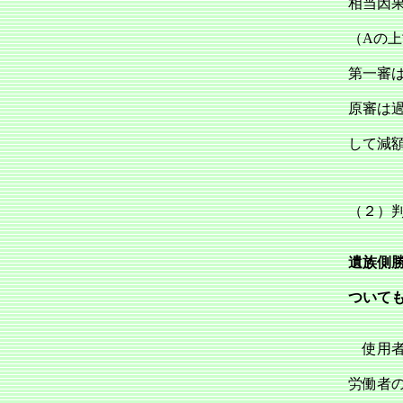
相当因
（Aの
第一審は
原審は
して減額
（２）
遺族側
ついて
使用者
労働者