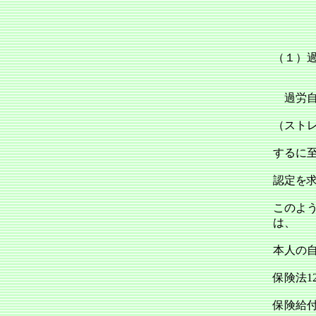
（１）
過労自
（スト
するに
認定を
このよ
は、
本人の
保険法1
保険給