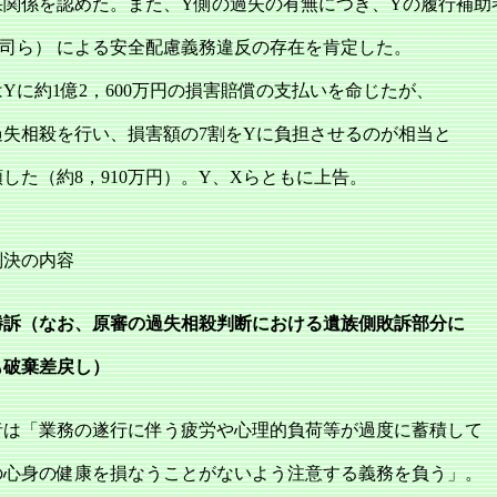
果関係を認めた。また、Y側の過失の有無につき、Yの履行補助
上司ら） による安全配慮義務違反の存在を肯定した。
Yに約1億2，600万円の損害賠償の支払いを命じたが、
過失相殺を行い、損害額の7割をYに負担させるのが相当と
した（約8，910万円）。Y、Xらともに上告。
判決の内容
勝訴（なお、原審の過失相殺判断における遺族側敗訴部分に
も破棄差戻し）
は「業務の遂行に伴う疲労や心理的負荷等が過度に蓄積して
の心身の健康を損なうことがないよう注意する義務を負う」。