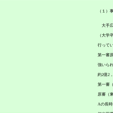
（１）
大手広
（大学
行って
第一審
強いられ
約2億2
第一審（
原審（東
Aの長