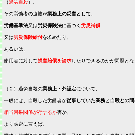
（
過労自殺
）、
その労働者の遺族が
業務上の災害として
、
労働基準法
又は
労災保険法
に基づく
労災補償
又は
労災保険給付
を求めたり、
あるいは、
使用者に対して
損害賠償を請求
したりできるのかが問題とな
（２）過労自殺の
業務上・外認定
について、
一般には、自殺した労働者が
従事していた業務
と
自殺との間
相当因果関係が存するか
否か、
より厳密に言えば、