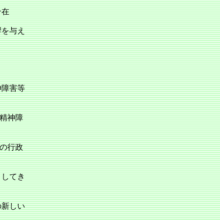
介在
響を与え
神障害等
「精神障
つの行政
としてき
の新しい