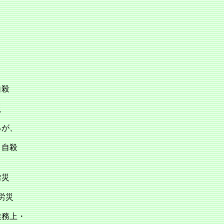
自殺
災
るが、
、自殺
労災
労災
業務上・