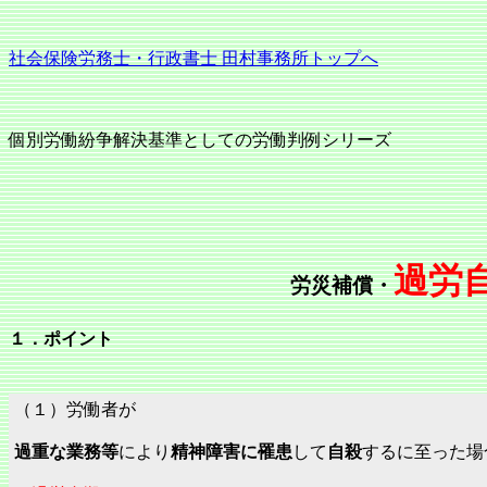
社会保険労務士・行政書士 田村事務所トップへ
個別労働紛争解決基準としての労働判例シリーズ
過労
労災補償・
１．ポイント
（１）労働者が
過重な業務等
により
精神障害に罹患
して
自殺
するに至った場