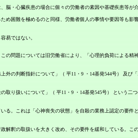
は、脳・心臓疾患の場合に個々の労働者の素因や基礎疾患等が
るため困難を極めるのと同様、労働者個人の事情や要因等も影
ら容易ではない。
この問題については旧労働省により、「心理的負荷による精
上外の判断指針について」（ 平11・9 ・14基発544号） 及び
の取り扱いについて」（ 平11・9 ・14基発545号） という二
ている。これは「心神喪失の状態」を自殺の業務上認定の要件
行政解釈の取扱いを大きく改め、その要件を緩和している。こ