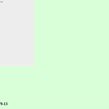
に
‐13