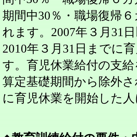
期間中
30
％・職場復帰６
れます。
2007
年３月
31
日
2010
年３月
31
日までに育
す。育児休業給付の支給
算定基礎期間から除外さ
に育児休業を開始した人