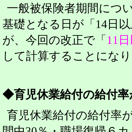
一般被保険者期間につ
基礎となる日が「
14
日以
が、今回の改正で「
11
日
して計算することになり
◆育児休業給付の給付率
育児休業給付の給付率
間中
30
％・職場復帰６カ