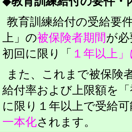
◆
教育訓練給付の要件・
教育訓練給付の受給要
上」の
被保険者期間
が必
初回に限り「
１年以上」
また、これまで被保険
給付率および上限額を「
に限り１年以上で受給可
一本化
されます。