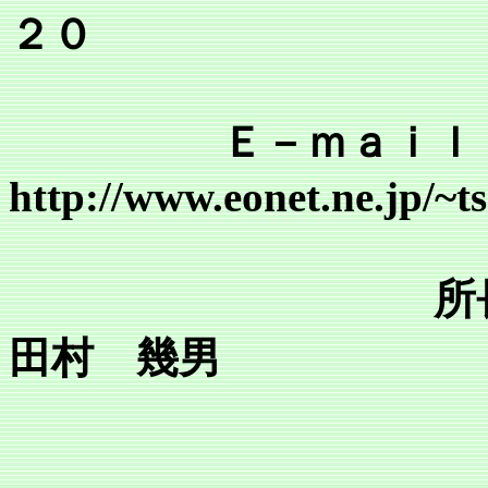
２０
Ｅ－ｍａｉｌ tsr@mai
http://www.eonet.ne.jp/~
所
田村 幾男