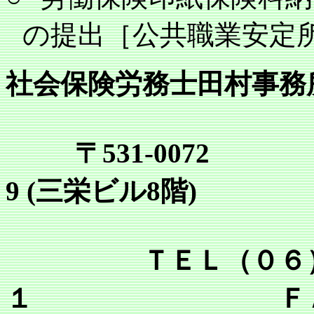
の提出［公共職業安定
社会保険労務士田村事務
〒531-0072
9 (三栄ビル8階)
ＴＥＬ（０６）６
１ ＦＡＸ（０