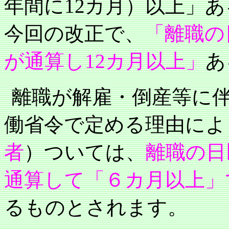
年間に
12
カ月）以上」あ
今回の改正で、
「離職の
が通算し
12
カ月以上」
あ
離職が解雇・倒産等に
働省令で定める理由によ
者
）ついては、
離職の日
通算して「６カ月以上」
るものとされます。