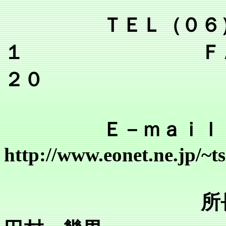
ＴＥＬ（０６）６
１ ＦＡＸ（０
２０
Ｅ－ｍａｉｌ tsr@mai
http://www.eonet.ne.jp/~
所