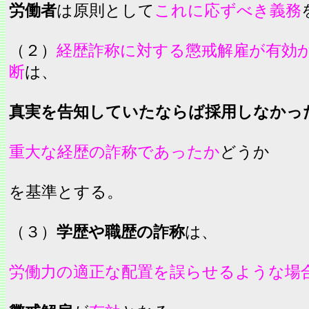
労働者
は原則として
これに応ずべき義務
（２）
経歴詐称に対する懲戒解雇が有効
断
は、
真実を告知していたならば採用しなかっ
重大な経歴の詐称であったか
どうか
を基準とする。
（３）
学歴や職歴の詐称
は、
労働力の適正な配置を誤らせるような場