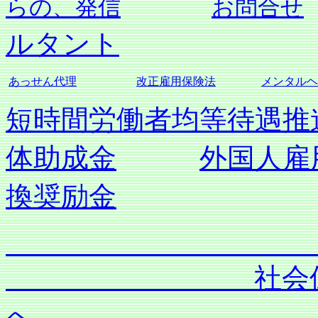
らの、発信
お問合せ
ルタント
あっせん代理
改正雇用保険法
メンタルヘ
短時間労働者均等待遇推
体助成金
外国人雇
換奨励金
社会保険労務士
へ