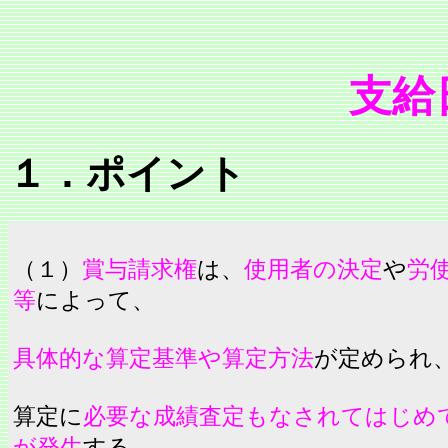
支給日在
１．ポイント
（１）
賞与請求権
は、
使用者の決定
や
労
等
によって、
具体的な算定基準や算定方法
が定められ
算定に
必要な成績査定もなされてはじめ
が発生
する。