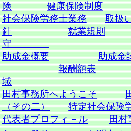
険
健康保険制度
社会保険労務士業務
取扱
針
就業規則
守
助成金概要
助成金
報酬額表
域
田村事務所へようこそ
（その二）
特定社会保険
代表者プロフィ－ル
田村