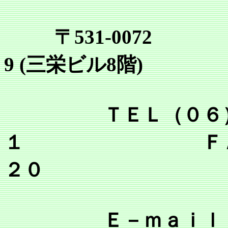
〒531-0072
9 (三栄ビル8階)
ＴＥＬ（０６）６
１ ＦＡＸ（０
２０
Ｅ－ｍａｉｌ tsr@mai