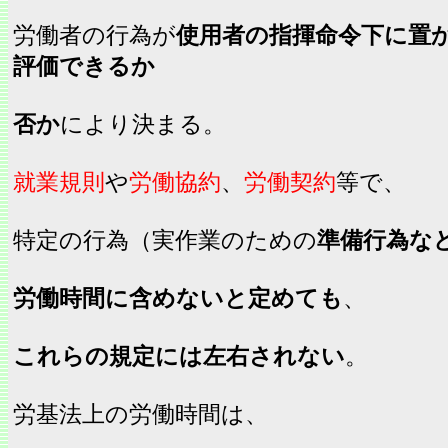
労働者の行為が
使用者の指揮命令下に置
評価できるか
否か
により決まる。
就業規則
や
労働協約
、
労働契約
等で、
特定の行為（実作業のための
準備行為な
労働時間に含めないと定めても
、
これらの規定には左右されない
。
労基法上の労働時間は、