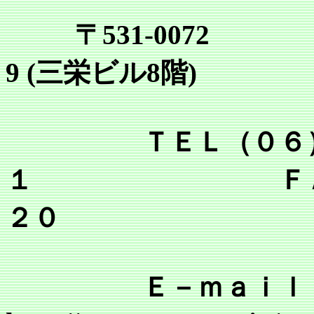
〒531-0072
9 (三栄ビル8階)
ＴＥＬ（０６）６
１ ＦＡＸ（０
２０
Ｅ－ｍａｉｌ tsr@mai