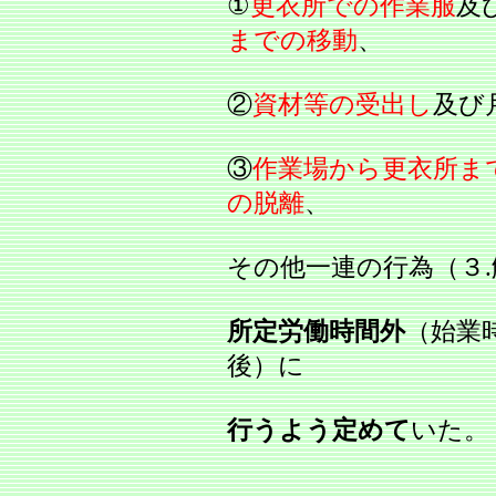
①
更衣所での作業服
及
までの移動
、
②
資材等の受出し
及び
③
作業場から更衣所ま
の脱離
、
その他一連の行為（３.
所定労働時間外
（始業
後）に
行うよう定めて
いた。