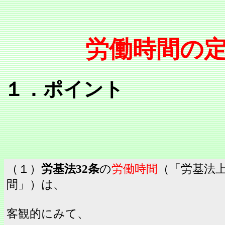
労働時間の
１．ポイント
（１）
労基法32条
の
労働時間
（「労基法
間」）は、
客観的にみて、