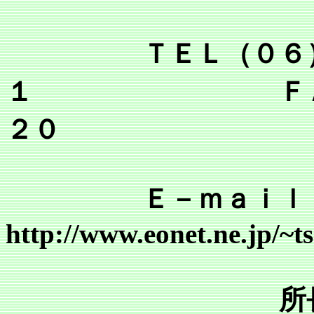
ＴＥＬ（０６）６
１ ＦＡＸ（０
２０
Ｅ－ｍａｉｌ tsr@mai
http://www.eonet.ne.jp/~
所