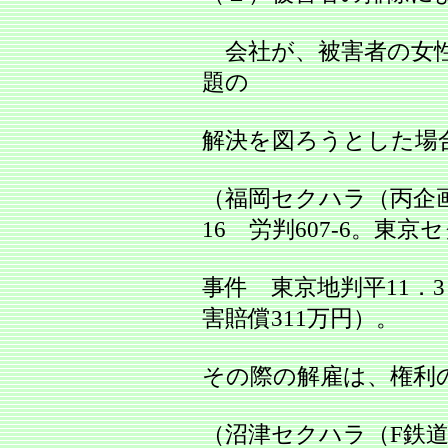
会社が、被害者の女性
題の
解決を図ろうとした場
（福岡セクハラ（丙企画
16 労判607‐6。東京
事件 東京地判平11．3．
害賠償311万円）。
その際の解雇は、権利
（沼津セクハラ（F鉄道