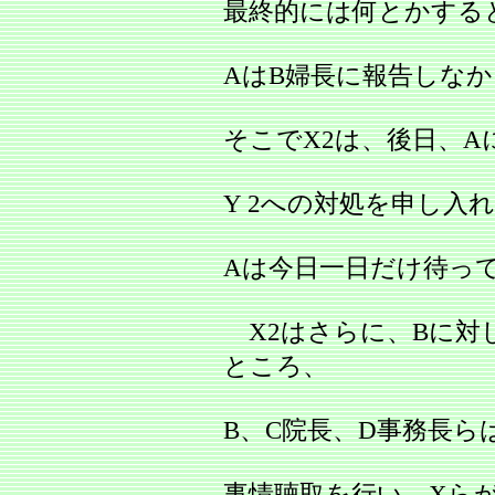
最終的には何とかする
AはB婦長に報告しな
そこでX2は、後日、A
Y 2への対処を申し入
Aは今日一日だけ待っ
X2はさらに、Bに対
ところ、
B、C院長、D事務長ら
事情聴取を行い、Xら