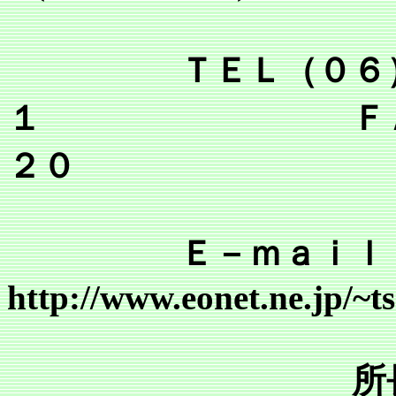
ＴＥＬ（０６）６
１ ＦＡＸ（０
２０
Ｅ－ｍａｉｌ tsr@mai
http://www.eonet.ne.jp/~
所