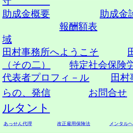
守
助成金概要
助成金
報酬額表
域
田村事務所へようこそ
（その二）
特定社会保険
代表者プロフィ－ル
田村
らの、発信
お問合せ
ルタント
あっせん代理
改正雇用保険法
メンタルヘ