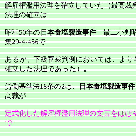
解雇権濫用法理を確立していた（最高裁
法理の確立は
昭和50年の
日本食塩製造事件
最二小判昭50
集29‐4‐456で
あるが、下級審裁判例においては、より
確立した法理であった）。
労働基準法18条の2は、
日本食塩製造事件
高裁が
定式化した解雇権濫用法理の文言をほぼ
で