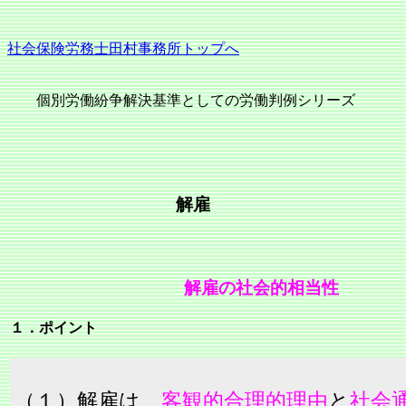
社会保険労務士田村事務所トップへ
個別労働紛争解決基準としての労働判例シリーズ
解雇
解雇の社会的相当性
１．ポイント
（１）解雇は、
客観的合理的理由
と
社会