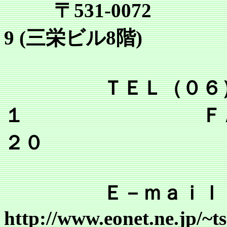
〒531-0072
9 (三栄ビル8階)
ＴＥＬ（０６）６
１ ＦＡＸ（０
２０
Ｅ－ｍａｉｌ tsr@mai
http://www.eonet.ne.jp/~