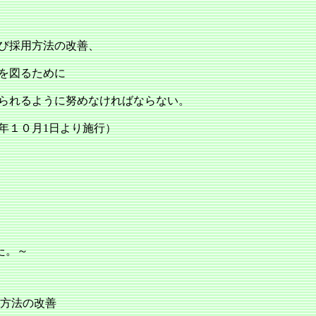
び採用方法の改善、
を図るために
られるように努めなければならない。
より施行）
。
た。～
、
方法の改善