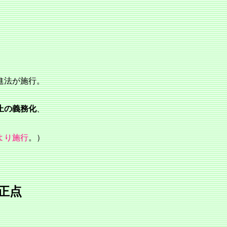
進法が施行。
止の義務化
、
より施行
。）
正点