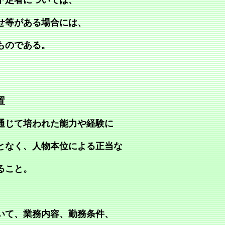
予定者については、
せ等がある場合には、
ものである。
置
通じて培われた能力や経験に
となく、人物本位による正当な
ること。
いて、業務内容、勤務条件、