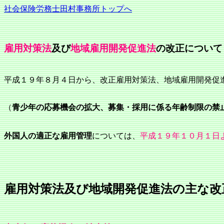
社会保険労務士田村事務所トップへ
雇用対策法
及び
地域雇用開発促進法
の改正について
平成１９年８月４日から、改正雇用対策法、地域雇用開発促
（
青少年の応募機会の拡大、募集・採用に係る年齢制限の禁
外国人の適正な雇用管理
については、
平成１９年１０月１日
雇用対策法及び地域開発促進法の主な改