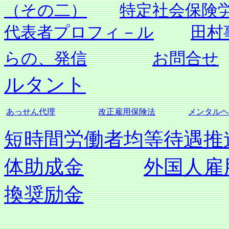
（その二）
特定社会保険
代表者プロフィ－ル
田村
らの、発信
お問合せ
ルタント
あっせん代理
改正雇用保険法
メンタルヘ
短時間労働者均等待遇推
体助成金
外国人雇
換奨励金