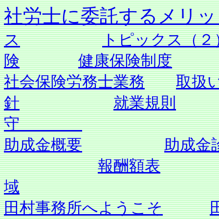
社労士に委託す
ス
トピックス（２
険
健康保険制度
社会保険労務士業務
取扱
針
就業規則
守
助成金概要
助成金
報酬額表
域
田村事務所へようこそ