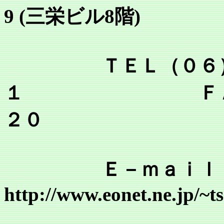
9 (三栄ビル8階)
ＴＥＬ（０６）６
１ ＦＡＸ（０
２０
Ｅ－ｍａｉｌ tsr@mai
http://www.eonet.ne.jp/~