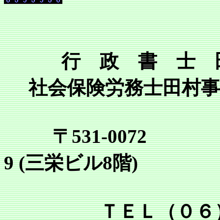
行 政 書 士 
社会保険労務士田村事
〒531-0072
9 (三栄ビル8階)
ＴＥＬ（０６）６