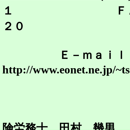
１ ＦＡＸ（０
２０
Ｅ－ｍａｉｌ tsr@mai
http://www.eonet.ne.jp/~
行
所長 
険労務士 田村 幾男