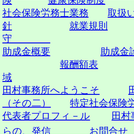
険
健康保険制度
社会保険労務士業務
取扱
針
就業規則
守
助成金概要
助成金
報酬額表
域
田村事務所へようこそ
（その二）
特定社会保険
代表者プロフィ－ル
田村
らの、発信
お問合せ