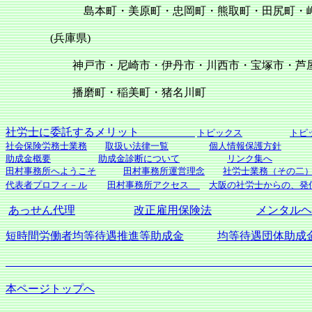
島本町・美原町・忠岡町・熊取町・田尻町
(兵庫県)
神戸市・尼崎市・伊丹市・川西市・宝塚市・芦屋市・
播磨町・稲美町・猪名川町
社労士に委託するメリット
トピックス
トピ
社会保険労務士業務
取扱い法律一覧
個人情報保護方針
助成金概要
助成金診断について
リンク集へ
田村事務所へようこそ
田村事務所運営理念
社労士業務（その二
代表者プロフィ－ル
田村事務所アクセス
大阪の社労士からの、発
あっせん代理
改正雇用保険法
メンタルヘ
短時間労働者均等待遇推進等助成金
均等待遇団体助成
社会保険労務
本ページトップへ