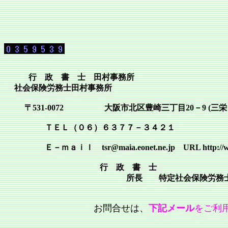
行 政 書 士 田村事務所
社会保険労務士田村事務所
〒531-0072 大阪市北区豊崎三丁目20－9 (三栄
ＴＥＬ（０６）６３７７－３４２１ ＦＡ
Ｅ－ｍａｉｌ tsr@maia.eonet.ne.jp URL http://www.e
行 政 書 士
所長 特定社会保険労務士 田
お問合せは、
下記メール
をご利