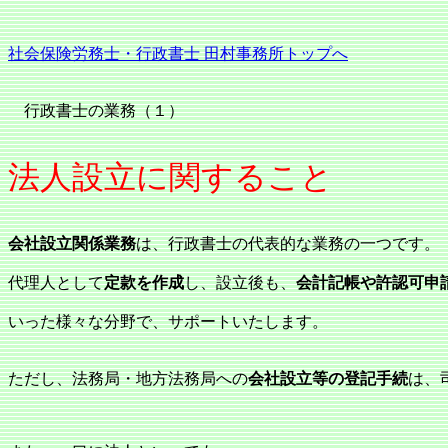
社会保険労務士・行政書士 田村事務所トップへ
行政書士の業務（１）
法人設立に関すること
会社設立関係業務
は、行政書士の代表的な業務の一つです。
代理人として
定款を作成
し、設立後も、
会計記帳や許認可申
いった様々な分野で、サポートいたします。
ただし、法務局・地方法務局への
会社設立等の登記手続
は、