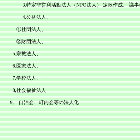
3,特定非営利活動法人（NPO法人）
定款作成、
議事
4,公益法人、
①社団法人、
②財団法人、
5,宗教法人、
6,医療法人、
7,学校法人、
8,社会福祉法人
9, 自治会、町内会等の法人化