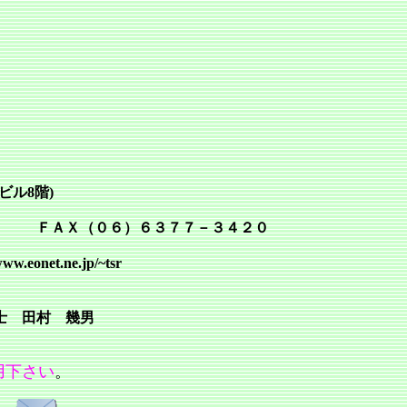
ビル8階)
Ｘ（０６）６３７７－３４２０
onet.ne.jp/~tsr
村 幾男
用下さい
。