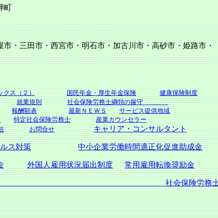
・岬町
三田市・西宮市・明石市・加古川市・高砂市・姫路市・
ックス（２）
国民年金・厚生年金保険
健康保険制度
就業規則
社会保険労務士綱領の厳守
報酬額表
最新ＮＥＷＳ
サービス提供地域
）
特定社会保険労務士
産業カウンセラー
キャリア・コンサルタント
信
お問合せ
ルス対策
中小企業労働時間適正化促進助成金
金
外国人雇用状況届出制度
常用雇用転換奨励金
士田村事務所ト