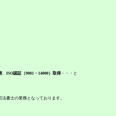
請
、
ISO認証（9001・14000）取得
・・・と
司法書士の業務となっております。