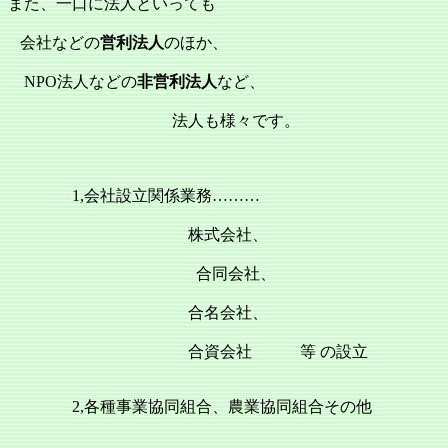
また、一口に法人といっても
会社などの
営利法人
のほか、
NPO法人などの
非営利法人
など、
法人も様々です。
1,会社設立関係業務………
株式会社、
合同会社、
合名会社、
合資会社 等 の設立
2,各種事業協同組合、農業協同組合その他