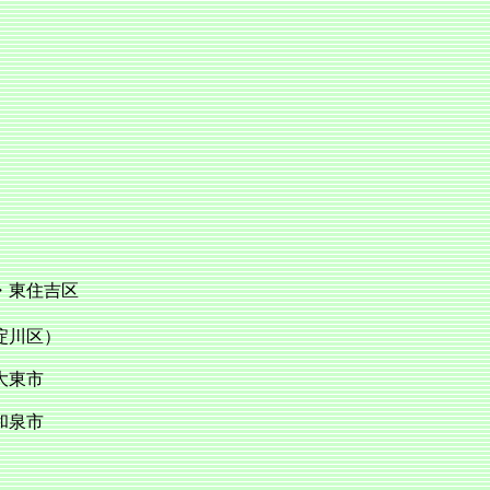
・東住吉区
川区）
大東市
和泉市