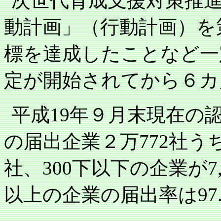
次世代育成支援対策推
動計画」（行動計画）を
標を達成したことなど一
定が開始されてから６カ
平成
19
年９月末現在の
の届出企業２万
772
社う
社、
300
下以下の企業が
7
以上の企業の届出率は
97