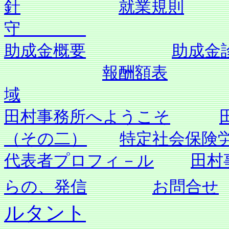
針
就業規則
守
助成金概要
助成金
報酬額表
域
田村事務所へようこそ
（その二）
特定社会保険
代表者プロフィ－ル
田村
らの、発信
お問合せ
ルタント