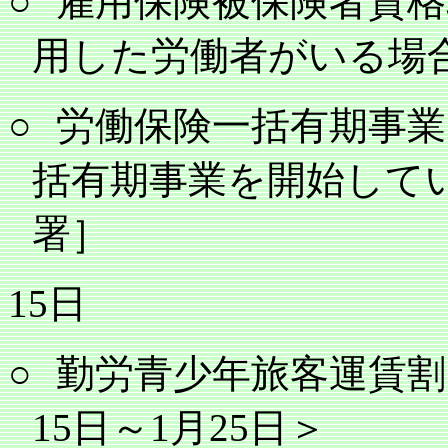
○
雇用保険被保険者資格
用した労働者がいる場
○
労働保険一括有期事業
括有期事業を開始して
署］
15
日
○
勤労青少年旅客運賃割
15
日～
1
月
25
日＞