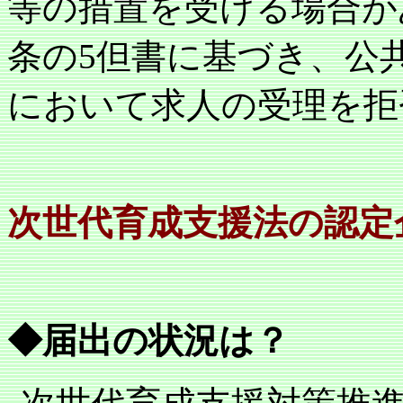
等の措置を受ける場合が
条の
5
但書に基づき、公
において求人の受理を拒
次世代育成支援法の
認定
◆届出の状況は？