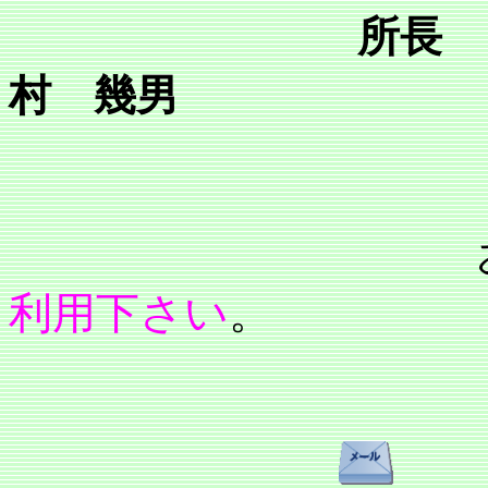
所長 
村 幾男
利用下さい
。