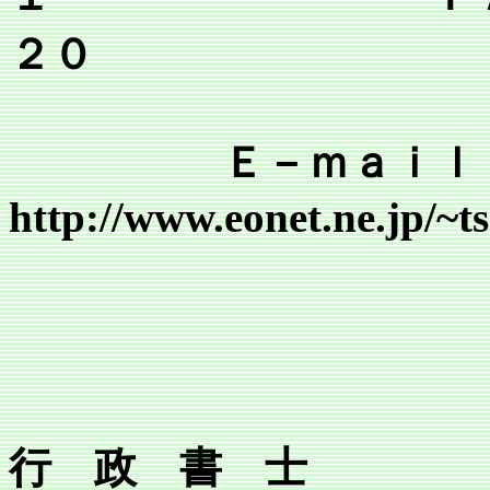
２０
Ｅ－ｍａｉｌ tsr@mai
http://www.eonet.ne.jp/~
行 政 書 士