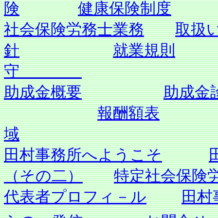
険
健康保険制度
社会保険労務士業務
取扱
針
就業規則
守
助成金概要
助成金
報酬額表
域
田村事務所へようこそ
（その二）
特定社会保険
代表者プロフィ－ル
田村