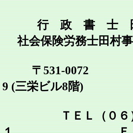
行 政 書 士 
社会保険労務士田村事
〒531-0072
9 (三栄ビル8階)
ＴＥＬ（０６）６
１ ＦＡＸ（０