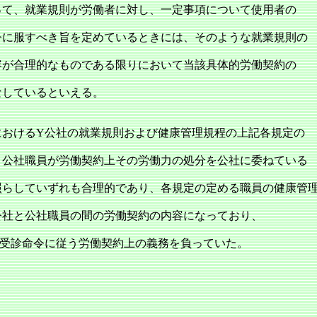
って、就業規則が労働者に対し、一定事項について使用者の
令に服すべき旨を定めているときには、そのような就業規則の
容が合理的なものである限りにおいて当該具体的労働契約の
なしているといえる。
おけるY公社の就業規則および健康管理規程の上記各規定の
、公社職員が労働契約上その労働力の処分を公社に委ねている
照らしていずれも合理的であり、各規定の定める職員の健康管
公社と公社職員の間の労働契約の内容になっており、
件受診命令に従う労働契約上の義務を負っていた。