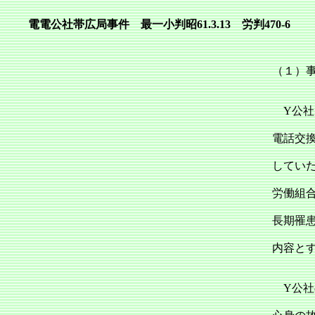
電電公社帯広局事件 最一小判昭61.3.13 労判470‐6
（１）
Y公社
電話交
してい
労働組
長期罹
内容と
Y公社