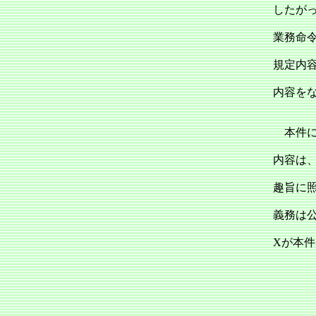
したが
業務命
規定内
内容を
本件に
内容は
趣旨に
義務は
Xが本