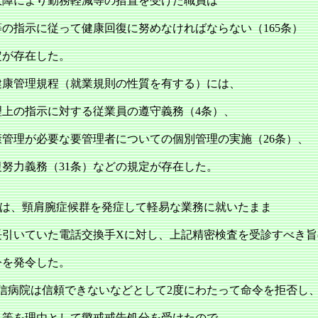
故障により勤務軽減等の措置を受けた職員は
の指示に従って健康回復に努めなければならない（165条）
定が存在した。
健康管理規程（就業規則の性質を有する）には、
理上の指示に対する従業員の遵守義務（4条）、
康管理が必要な要管理者についての個別管理の実施（26条）、
復努力義務（31条）などの規定が存在した。
は、頸肩腕症候群を発症して軽易な業務に就いたまま
長引いていた電話交換手Xに対し、上記精密検査を受診すべき旨
令を発令した。
逓信病院は信頼できないなどとして2度にわたって命令を拒否し
と等を理由として懲戒戒告処分を受けたので、