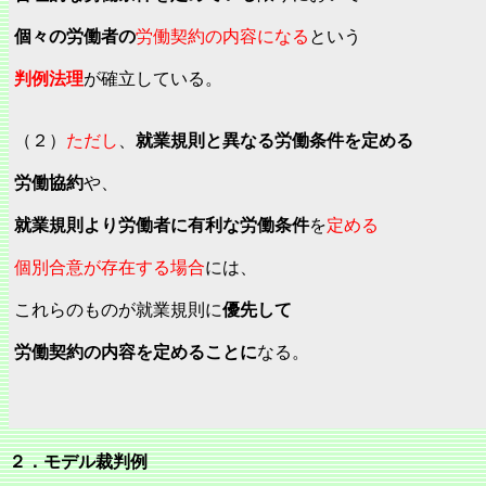
個々の労働者の
労働契約の内容になる
という
判例法理
が確立している。
（２）
ただし
、
就業規則と異なる労働条件を定める
労働協約
や、
就業規則より労働者に有利な労働条件
を
定める
個別合意が存在する場合
には、
これらのものが就業規則に
優先して
労働契約の内容を定めることに
なる。
２．モデル裁判例