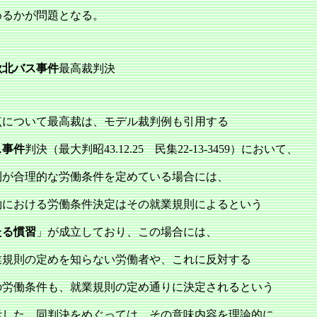
めるかが問題となる。
秋北バス事件
最高裁判決
について最高裁は、モデル裁判例も引用する
ス事件
判決（最大判昭43.12.25 民集22‐13‐3459）において、
則が合理的な労働条件を定めている場合には、
約における労働条件決定はその就業規則によるという
たる慣習
」が成立しており、この場合には、
業規則の定めを知らない労働者や、これに反対する
の労働条件も、就業規則の定め通りに決定されるという
示した。同判決をめぐっては、その意味内容を理論的に