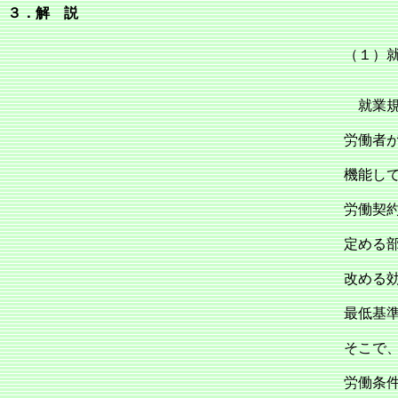
３．解 説
（１）
就業規
労働者
機能し
労働契
定める
改める
最低基
そこで
労働条