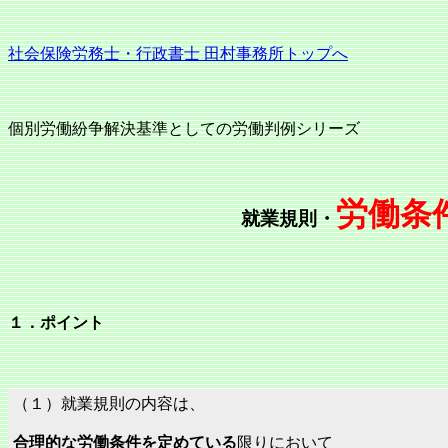
社会保険労務士・行政書士 田村事務所トップへ
個別労働紛争解決基準としての労働判例シリーズ
労働条
就業規則・
１．ポイント
（１）就業規則の内容は、
合理的な労働条件を定めている
限りにおいて