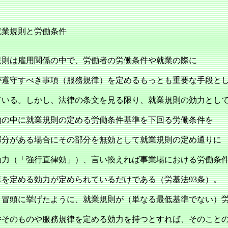
就業規則と労働条件
則は雇用関係の中で、労働者の労働条件や就業の際に
が遵守すべき事項（服務規律）を定めるもっとも重要な手段と
ている。しかし、法律の条文を見る限り、就業規則の効力とし
約の中に就業規則の定める労働条件基準を下回る労働条件を
部分がある場合にその部分を無効として就業規則の定め通りに
効力（「強行直律効」）、言い換えれば事業場における労働条
準を定める効力が定められているだけである（労基法93条）。
、冒頭に挙げたように、就業規則が（単なる最低基準でない）
件そのものや服務規律を定める効力を持つとすれば、そのこと