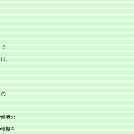
して
ては、
件の
労働者の
の根拠を