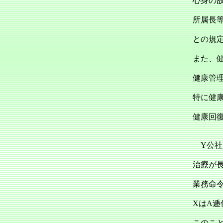
心身の
所属長等
との規
また、
健康管
特に健
健康回
Y公社
治療が
業務命
XはA
このこ