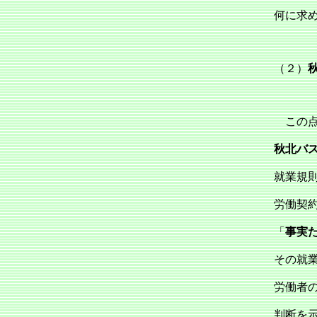
何に求
（２）
この点
秋北バ
就業規
労働契
「
事実
その就
労働者
判断を