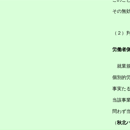
その無
（２）
労働者
就業規
個別的
事実た
当該事
問わず
（
秋北