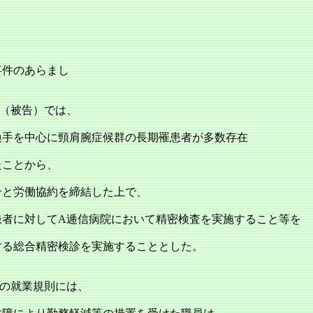
事件のあらまし
（被告）では、
換手を中心に頸肩腕症候群の長期罹患者が多数存在
たことから、
合と労働協約を締結した上で、
患者に対してA逓信病院において精密検査を実施すること等を
する総合精密検診を実施することとした。
の就業規則には、