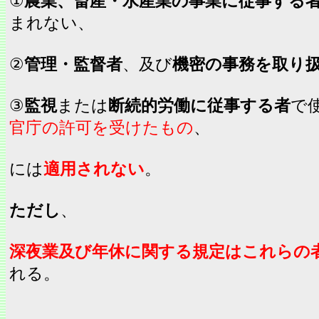
①
農業、畜産・水産業の事業に従事する
まれない、
②
管理・監督者
、及び
機密の事務を取り
③
監視
または
断続的労働に従事する者
で
官庁の許可を受けたもの
、
には
適用されない
。
ただし
、
深夜業及び年休に関する規定はこれらの
れる。