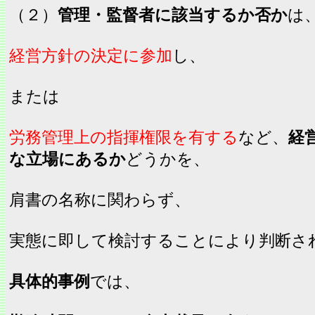
（２）
管理・監督者に該当するか否か
は
経営方針の決定に参加
し、
または
労務管理上の指揮権限を有する
など、
経
な立場にあるか
どうかを、
肩書の名称に関わらず、
実態に即して検討することにより判断さ
具体的事例
では、