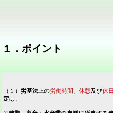
労働時
１．ポイント
（１）
労基法上
の
労働時間
、
休憩
及び
休
定
は、