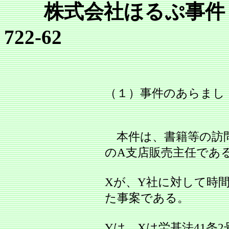
株式会社ほるぷ事件 
722‐62
（１）事件のあらまし
本件は、書籍等の訪問
のA支店販売主任であ
Xが、Y社に対して時
た事案である。
Yは、Xは労基法41条