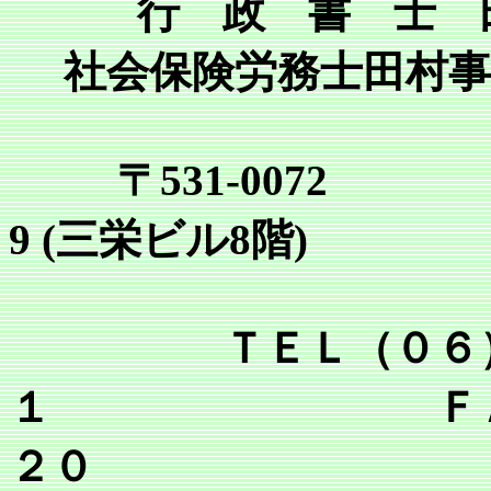
行 政 書 士 
社会保険労務士田村事
〒531-0072
9 (三栄ビル8階)
ＴＥＬ（０６）６
１ ＦＡＸ（０
２０