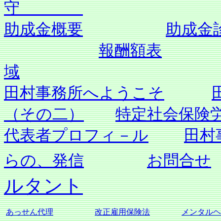
守
助成金概要
助成金
報酬額表
域
田村事務所へようこそ
（その二）
特定社会保険
代表者プロフィ－ル
田村
らの、発信
お問合せ
ルタント
あっせん代理
改正雇用保険法
メンタルヘ