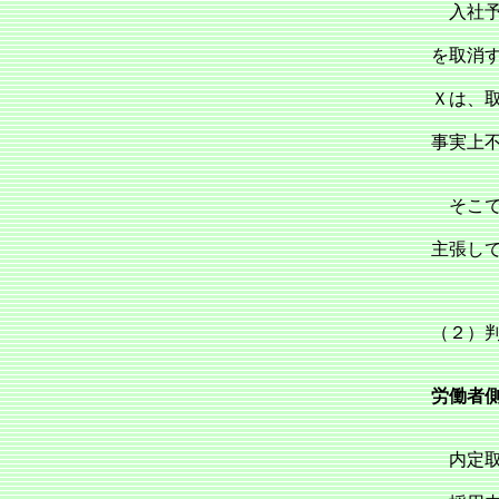
入社予
を取消
Ｘは、
事実上
そこで
主張し
（２）
労働者
内定取