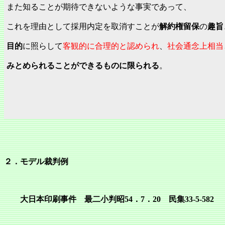
また知ることが期待できないような事実であって、
これを理由として採用内定を取消すことが
解約権留保
の
趣旨
目的
に照らして
客観的に合理的と認められ
、
社会通念上相当
みとめられることができるものに限られる
。
２．モデル裁判例
大日本印刷事件 最二小判昭54．7．20 民集33‐5‐582