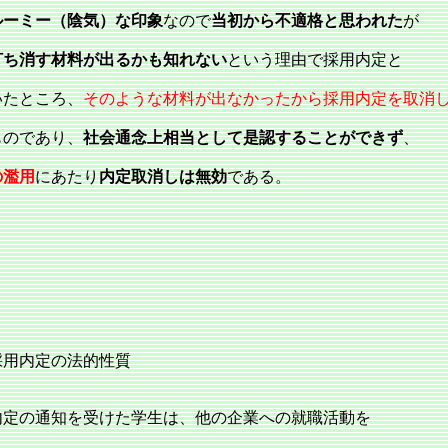
ルーミー（陰気）な印象
なので
当初から不適格と思われた
が
打ち消す材料が出るかも知れない
という理由で採用内定と
いたところ、
そのような材料が出なかったから採用内定を取消
ものであり、
社会通念上相当として是認することができず
、
の濫用
にあたり
内定取消しは無効
である。
採用内定の法的性質
定の通知を受けた学生は、他の企業への就職活動を