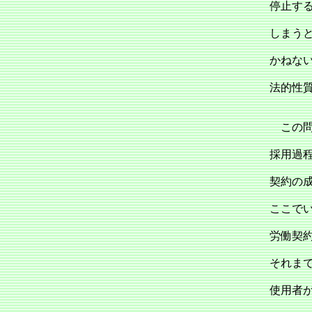
停止す
しまう
かねな
法的性
この問
採用過
契約の
ここで
労働契
それま
使用者