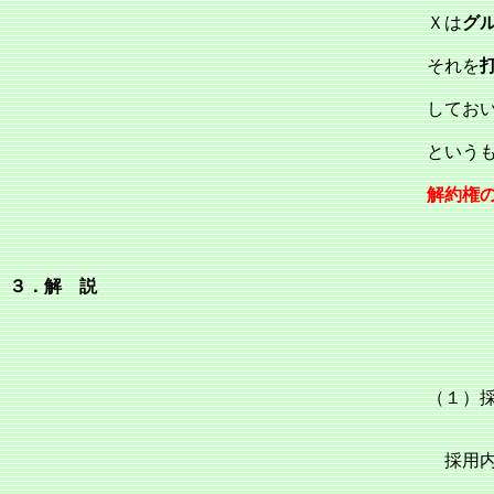
Ｘは
グ
それを
してお
という
解約権
３．解 説
（１）
採用内