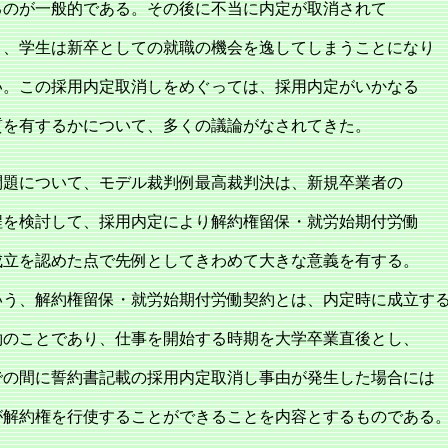
るのが一般的である。その後に不当に内定が取消されて
と、学生は新卒としての就職の機会を逸してしまうことになり
い。この採用内定取消しをめぐっては、採用内定がいかなる
質を有するかについて、多くの議論がなされてきた。
題について、モデル裁判例最高裁判決は、新規卒業者の
程を検討して、採用内定により解約権留保・就労始期付労働
成立を認めた点で先例としてきわめて大きな意義を有する。
いう、解約権留保・就労始期付労働契約とは、内定時に成立す
約のことであり、仕事を開始する時期を大学卒業直後とし、
での間に誓約書記載の採用内定取消し事由が発生した場合には
が解約権を行使することができることを内容とするものである