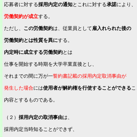
応募者に対する
採用内定の通知
とこれに対する
承諾
により、
労働契約が成立
する。
ただし、
この労働契約
は、従業員として
雇入れられた後の
労働契約とは性質を異に
する。
内定時に成立する労働契約
とは
仕事を開始する時期を大学卒業直後とし、
それまでの間に万が一
誓約書記載の採用内定取消事由が
発生した場合
には
使用者が解約権を行使することができる
こ
内容とするものである。
（２）
採用内定の取消事由
は、
採用内定当時知ることができず、