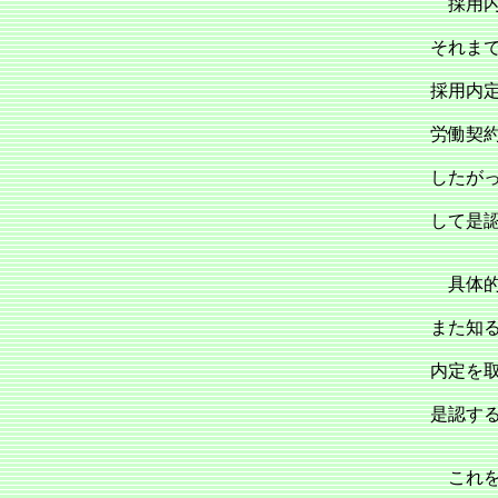
採用内
それま
採用内
労働契
したが
して是
具体的
また知
内定を
是認す
これを