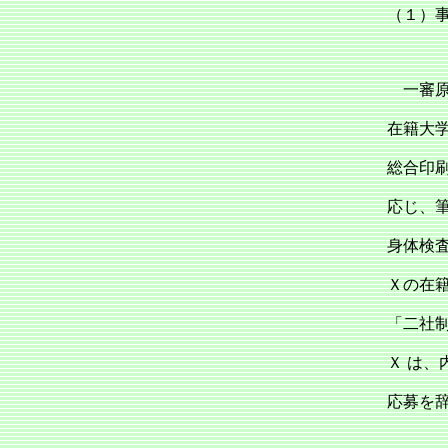
（１）
一審原
在籍大
総合印
応じ、
身体検
Ｘの在
「二社
Ｘ は
応募を