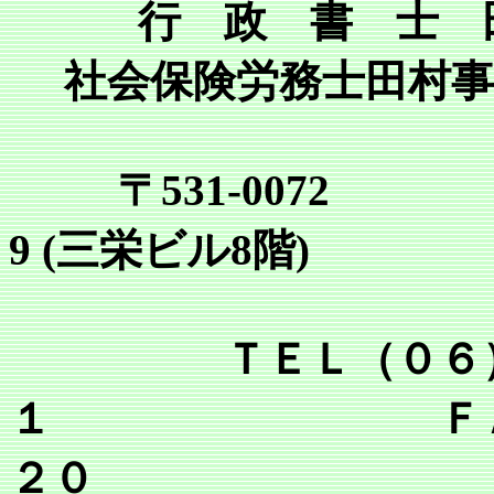
行 政 書 士 
社会保険労務士田村事
〒531-0072
9 (三栄ビル8階)
ＴＥＬ（０６）６
１ ＦＡＸ（０
２０