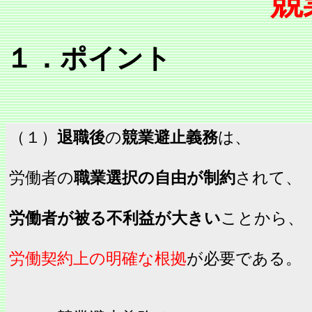
競
１．ポイント
（１）
退職後
の
競業避止義務
は、
労働者の
職業選択の自由が制約
されて、
労働者が被る不利益が大きい
ことから、
労働契約上の明確な根拠
が必要である。