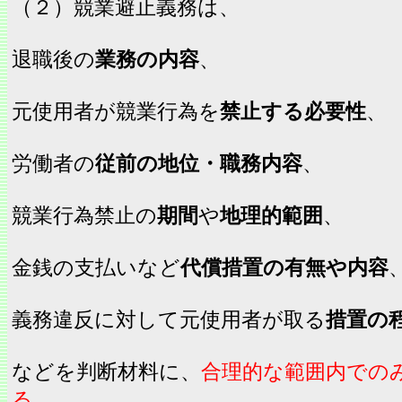
（２）競業避止義務は、
退職後の
業務の内容
、
元使用者が競業行為を
禁止する必要性
、
労働者の
従前の地位・職務内容
、
競業行為禁止の
期間
や
地理的範囲
、
金銭の支払いなど
代償措置の有無や内容
義務違反に対して元使用者が取る
措置の
などを判断材料に、
合理的な範囲内での
る
。