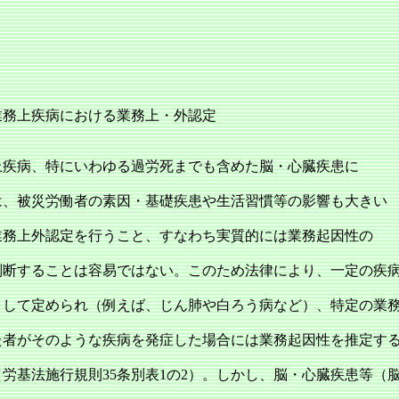
業務上疾病における業務上・外認定
疾病、特にいわゆる過労死までも含めた脳・心臓疾患に
は、被災労働者の素因・基礎疾患や生活習慣等の影響も大きい
業務上外認定を行うこと、すなわち実質的には業務起因性の
判断することは容易ではない。このため法律により、一定の疾
として定められ（例えば、じん肺や白ろう病など）、特定の業
た者がそのような疾病を発症した場合には業務起因性を推定す
労基法施行規則35条別表1の2）。しかし、脳・心臓疾患等（