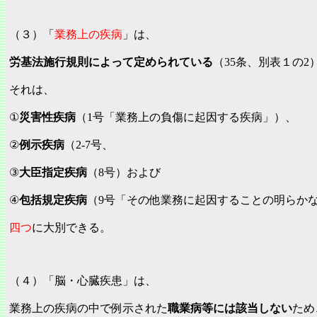
（３）「
業務上の疾病
」は、
労基法施行規則によって定められている
（35条、別表１の2
それは、
①
災害性疾病
（1号「業務上の負傷に起因する疾病」）、
②
例示疾病
（2‐7号、
③
大臣指定疾病
（8号）および
④
包括規定疾病
（9号「その他業務に起因することの明らか
四つ
に大別できる。
（４）「脳・心臓疾患」は、
業務上の疾病の中で例示された
職業病等には該当しない
ため