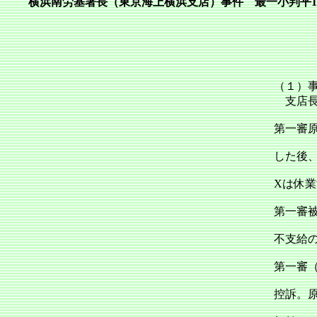
横浜南労基署長（東京海上横浜支店）事件 最一小判平12．7
（１）
支店長
第一審原
した後
Xは休
第一審
不支給
第一審（
控訴。原