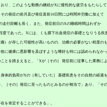
ており、このような勤務の継続がXに慢性的な疲労をもたらして
、その発症の前月及び発症直前10日間には時間外労働に加えて
均の走行距離も長く、また、発症前日のXの睡眠時間はわずか
半程度であった。Xには、くも膜下出血発症の基礎となりうる疾
脈瘤）が存した可能性が高いものの、治療の必要がない程度の
、他に健康に悪影響を及ぼすような嗜好も特には認められなか
のことを踏まえると、「Xが［その］ 発症前に従事した業務に
、身体的負荷がXの［有していた］ 基礎疾患をその自然の経過
せ、［その］発症に至ったものとみるのが相当で」あり、「そ
存在を肯定することができる」。