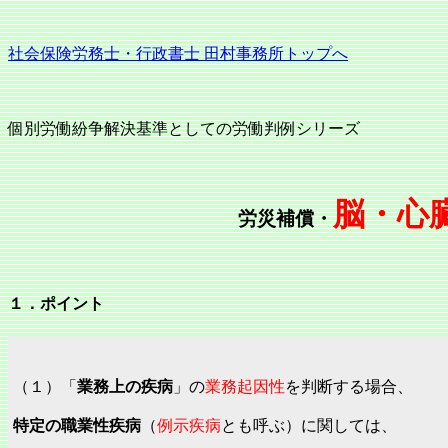
社会保険労務士・行政書士 田村事務所トップへ
個別労働紛争解決基準としての労働判例シリーズ
脳・心
労災補償・
１．ポイント
（１）「
業務上の疾病
」の
業務起因性
を判断する場合、
特定の職業性疾病
（
例示疾病
とも呼ぶ）に関しては、