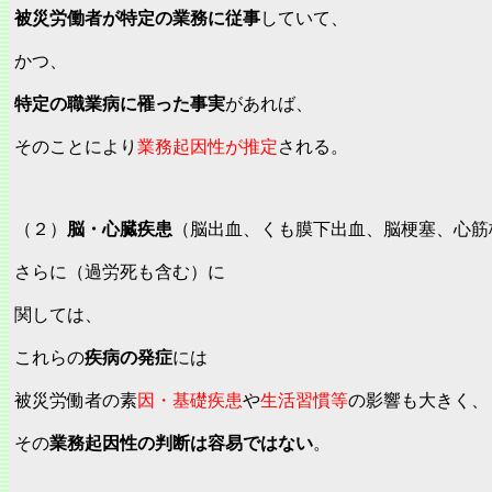
被災労働者が特定の業務に従事
していて、
かつ、
特定の職業病に罹った事実
があれば、
そのことにより
業務起因性が推定
される。
（２）
脳・心臓疾患
（脳出血、くも膜下出血、脳梗塞、心筋
さらに（過労死も含む）に
関しては、
これらの
疾病の発症
には
被災労働者の素
因・基礎疾患
や
生活習慣等
の影響も大きく、
その
業務起因性の判断は容易ではない
。