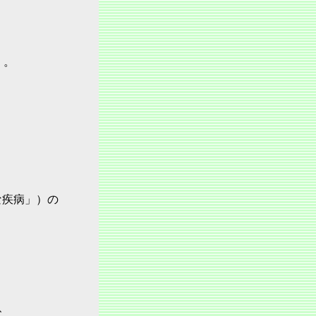
）。
な疾病」）の
、