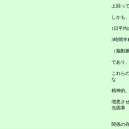
上回っ
しかも
1日平
3時間
（脳動
であり
これら
な
精神的
増悪さ
当因果
関係の