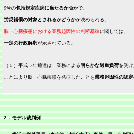
9号の
包括規定疾病に当たるか否か
で、
労災補償の対象とされるかどうか
が決められる。
脳・心臓疾患における業務起因性の判断基準
に関しては、
一定の行政解釈
が示されている。
（５）平成13年通達は、業務による
明らかな過重負荷
を受け
ことにより脳・心臓疾患を発症したことを
業務起因性の認定
２．モデル裁判例