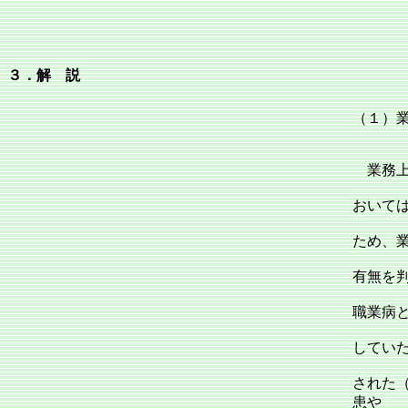
３．解 説
（１）
業務上
おいて
ため、
有無を
職業病
してい
された（
患や