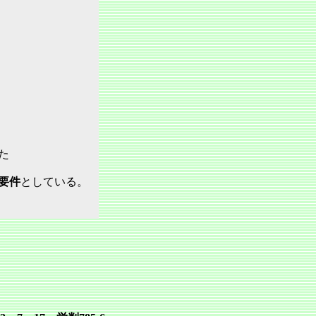
た
要件
としている。