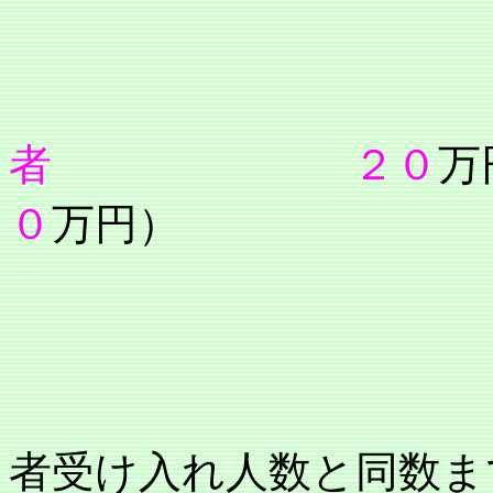
者
２０
０
万円）
者受け入れ人数と同数ま