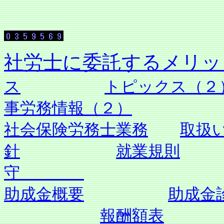
社労士に委託す
ス
トピックス（２
事労務情報（２）
社会保険労務士業務
取扱
針
就業規則
守
助成金概要
助成金
報酬額表