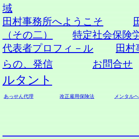
域
田村事務所へようこそ
（その二）
特定社会保険
代表者プロフィ－ル
田村
らの、発信
お問合せ
ルタント
あっせん代理
改正雇用保険法
メンタルヘ