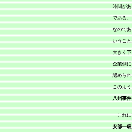
時間があ
である。
なのであ
いうこと
大きく下
企業側に
認められ
このよう
八州事件
これに
安部一級