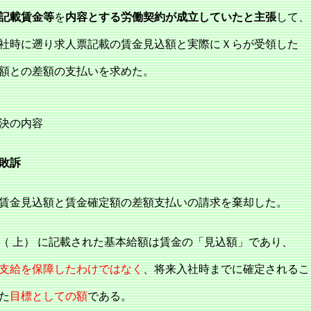
記載賃金等
を
内容とする労働契約が成立していたと主張
して、
社時に遡り求人票記載の賃金見込額と実際にＸらが受領した
額との差額の支払いを求めた。
判決の内容
敗訴
賃金見込額と賃金確定額の差額支払いの請求を棄却した。
 上） に記載された基本給額は賃金の「見込額」であり、
支給を保障したわけではなく
、将来入社時までに確定されるこ
た
目標としての額
である。