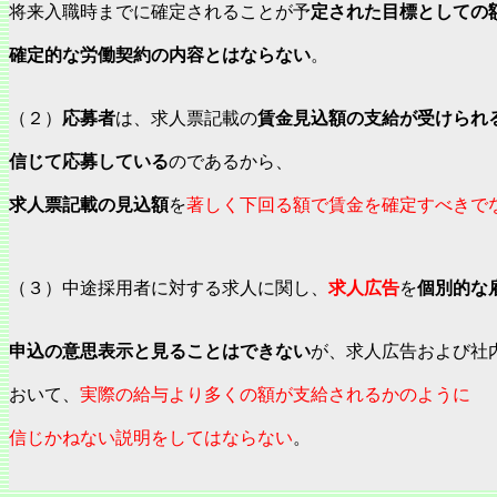
将来入職時までに確定されることが予
定された目標としての
確定的な労働契約の内容とはならない
。
（２）
応募者
は、求人票記載の
賃金見込額の支給が受けられ
信じて応募している
のであるから、
求人票記載の見込額
を
著しく下回る額で賃金を確定すべきで
（３）中途採用者に対する求人に関し、
求人広告
を
個別的な
申込の意思表示と見ることはできない
が、求人広告および社
おいて、
実際の給与より多くの額が支給されるかのように
信じかねない説明をしてはならない
。