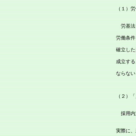
（１）労
労基法1
労働条件
確立した
成立する
ならない
（２）「
採用内
実際に、