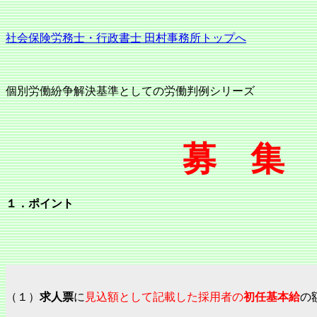
社会保険労務士・行政書士 田村事務所トップへ
個別労働紛争解決基準としての労働判例シリーズ
募 集
１．ポイント
（１）
求人票
に
見込額として記載した採用者の
初任基本給
の