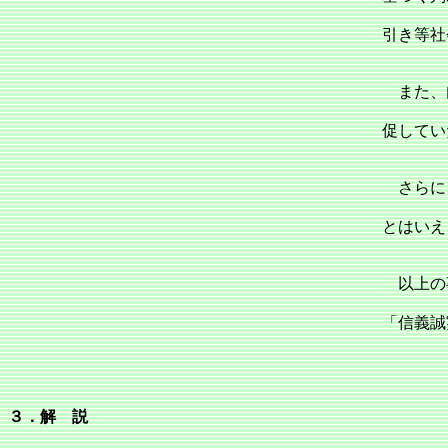
引き等社
また、
促してい
さらに、
とはいえ
以上の
「信義誠
３．解 説