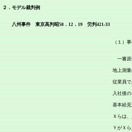
２．モデル裁判例
八州事件 東京高判昭58．12．19 労判421‐33
（１）事
一審原
地上測量
従業員で
入社後の
基本給見
Ｘらは、
ＹがＸら