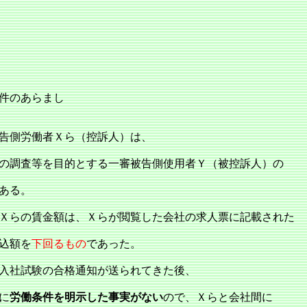
件のあらまし
告側労働者Ｘら（控訴人）は、
の調査等を目的とする一審被告側使用者Ｙ（被控訴人）の
ある。
Ｘらの賃金額は、Ｘらが閲覧した会社の求人票に記載された
込額を
下回るもの
であった。
入社試験の合格通知が送られてきた後、
に
労働条件を明示した事実がない
ので、Ｘらと会社間に