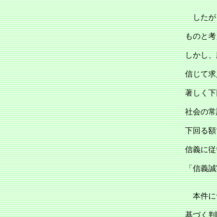
したがっ
ものと考
しかし、
信じて求
著しく下
社会の常
下回る額
信義に従
「信義誠
本件に
基づく判