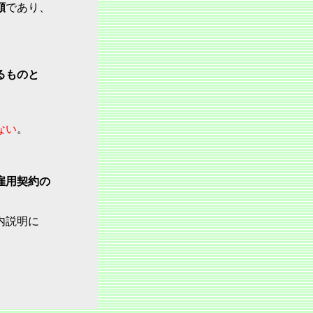
額
であり、
るものと
ない
。
雇用契約の
内説明に