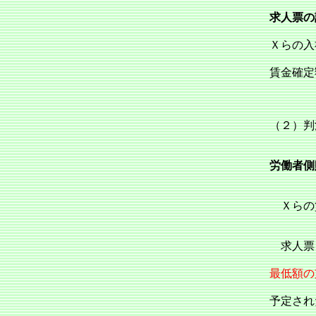
求人票の
Ｘらの入
賃金確定
（２）
労働者側
Ｘらの
求人票（
最低額の
予定され