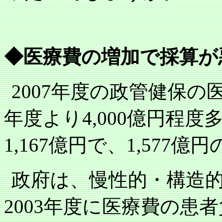
◆医療費の増加で採算が
2007
年度の政管健保の
年度より
4,000
億円程度
1,167
億円で、
1,577
億円
政府は、慢性的・構造
2003
年度に医療費の患者