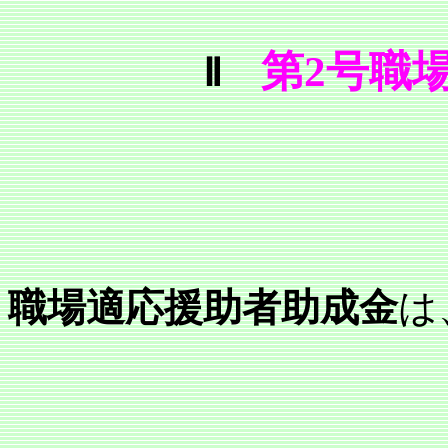
第2号職
Ⅱ
職場適応援助者助成金
は